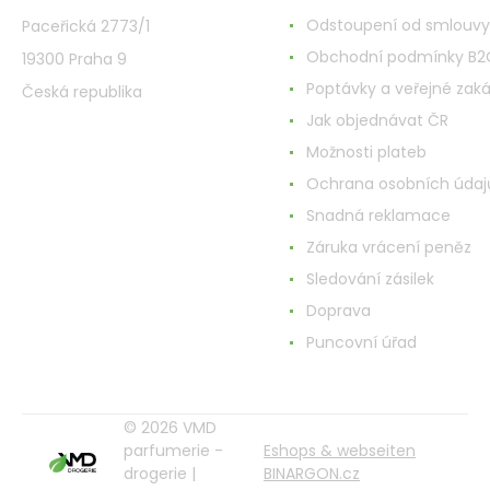
Odstoupení od smlouvy
Paceřická 2773/1
Obchodní podmínky B2
19300 Praha 9
Poptávky a veřejné zak
Česká republika
Jak objednávat ČR
Možnosti plateb
Ochrana osobních údaj
Snadná reklamace
Záruka vrácení peněz
Sledování zásilek
Doprava
Puncovní úřad
© 2026 VMD
parfumerie -
Eshops & webseiten
drogerie |
BINARGON.cz