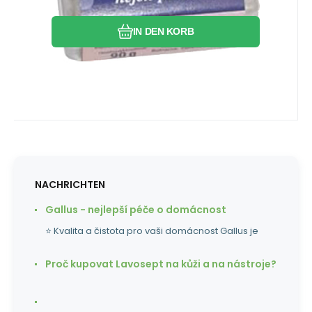
IN DEN KORB
NACHRICHTEN
Gallus - nejlepší péče o domácnost
⭐ Kvalita a čistota pro vaši domácnost Gallus je
Proč kupovat Lavosept na kůži a na nástroje?