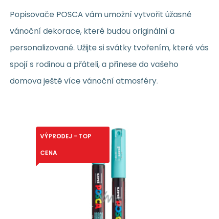
Popisovače POSCA vám umožní vytvořit úžasné
vánoční dekorace, které budou originální a
personalizované. Užijte si svátky tvořením, které vás
spojí s rodinou a přáteli, a přinese do vašeho
domova ještě více vánoční atmosféry.
VYPRODÁNO
VÝPRODEJ - TOP
Anbietercode:
EAN:
Code:
4902778249352
2202573
P285171000
Posca Universal-Acrylmarker
1.69
EUR
0,7 - 1 mm Azure, (aqua-grün)
Popisovač na vodní bázi s unikátními
CENA
PC-1M
vlastnostmi. Má výbornou krycí schopnost.
Je permanentní a neza
Vergleichen Sie
Favorit