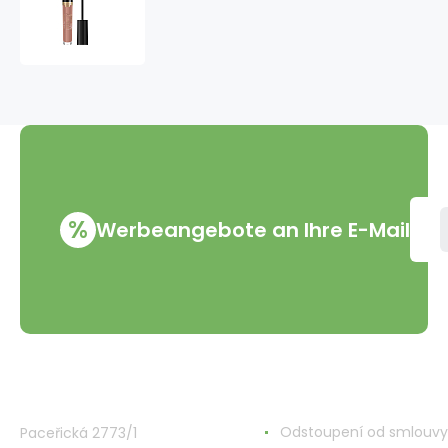
Factor
Lipfinity
Velvet
Matte
Lipstick
flüssiger
matter
Lippenstift
040
Luxe
Nude
%
Werbeangebote an Ihre E-Mail
4
ml
VMD Drogerie s.r.o.
Alles rund ums Einkau
Odstoupení od smlouvy
Paceřická 2773/1