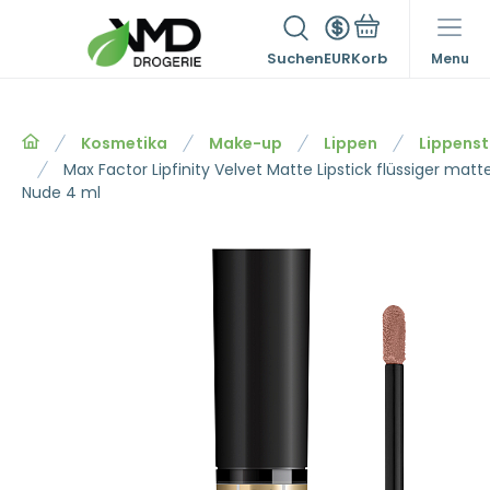
Suchen
EUR
Menu
Kosmetika
Make-up
Lippen
Lippenst
Max Factor Lipfinity Velvet Matte Lipstick flüssiger matt
Nude 4 ml