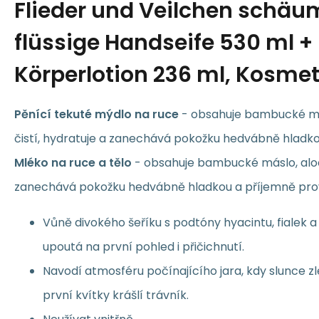
Flieder und Veilchen schä
flüssige Handseife 530 ml 
Körperlotion 236 ml, Kosmet
Pěnící tekuté mýdlo na ruce
- obsahuje bambucké má
čistí, hydratuje a zanechává pokožku hedvábně hladko
Mléko na ruce a tělo
- obsahuje bambucké máslo, aloe
zanechává pokožku hedvábně hladkou a příjemně pr
Vůně divokého šeříku s podtóny hyacintu, fialek a
upoutá na první pohled i přičichnutí.
Navodí atmosféru počínajícího jara, kdy slunce z
první kvítky krášlí trávník.