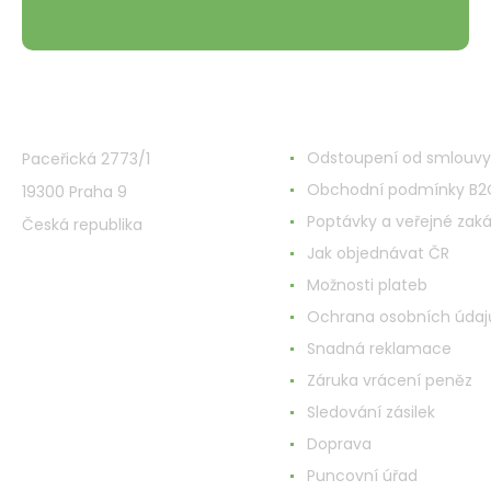
236
ml,
Kosmetikset
VMD Drogerie s.r.o.
Alles rund ums Einkau
Odstoupení od smlouvy
Paceřická 2773/1
Obchodní podmínky B2
19300 Praha 9
Poptávky a veřejné zak
Česká republika
Jak objednávat ČR
Možnosti plateb
Ochrana osobních údaj
Snadná reklamace
Záruka vrácení peněz
Sledování zásilek
Doprava
Puncovní úřad