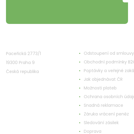
VMD Drogerie s.r.o.
Alles rund ums Einkau
Odstoupení od smlouvy
Paceřická 2773/1
Obchodní podmínky B2
19300 Praha 9
Poptávky a veřejné zak
Česká republika
Jak objednávat ČR
Možnosti plateb
Ochrana osobních údaj
Snadná reklamace
Záruka vrácení peněz
Sledování zásilek
Doprava