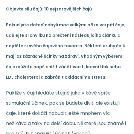
Objevte sílu čajů: 10 nejzdravějších čajů
Pokud jste doteď nebyli moc velkými příznivci pití čaje,
udělejte si chvilku na přečtení následujícího článku a
najděte si svého čajového favorita. Některé druhy čajů
mají až zázračné účinky na zdraví. Vhodným výběrem
čaje můžete např. snížit zánětlivost, krevní tlak nebo
LDL cholesterol a zabránit oxidačnímu stresu.
Pakliže v čaji hledáte stejně jako v kávě spíše
stimulační účinek, pak se budete divit, ale existují
čaje, které dokáží nabudit ještě mnohem víc
než káva a taky na delší dobu. Některé jsou známé i
pro svůj tuk spalující účinek (yerba).