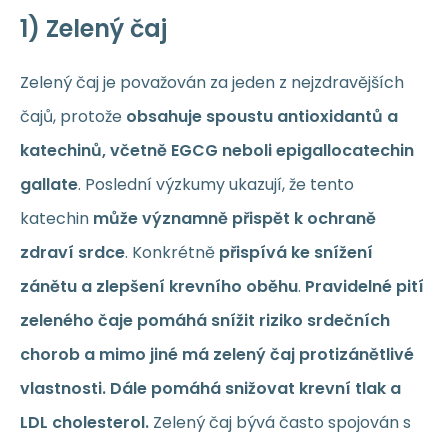
1) Zelený čaj
Zelený čaj je považován za jeden z nejzdravějších
čajů, protože
obsahuje spoustu antioxidantů a
katechinů, včetně EGCG neboli epigallocatechin
gallate
. Poslední výzkumy ukazují, že tento
katechin
může významně přispět k ochraně
zdraví srdce
. Konkrétně
přispívá ke snížení
zánětu a zlepšení krevního oběhu
.
Pravidelné pití
zeleného čaje pomáhá snížit riziko srdečních
chorob a mimo jiné má zelený čaj protizánětlivé
vlastnosti. Dále pomáhá snižovat krevní tlak a
LDL cholesterol.
Zelený čaj bývá často spojován s