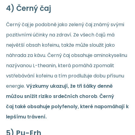
4) Černý čaj
Černý čaj je podobně jako zelený čaj známý svými
pozitivními účinky na zdraví. Ze všech čajů má
největší obsah kofeinu, takže může sloužit jako
náhrada za kávu. Černý čaj obsahuje aminokyselinu
nazývanou L-theanin, která pomáhá zpomalit
vstřebávání kofeinu a tím prodlužuje dobu přísunu
energie.
Výzkumy ukazují, že tři šálky denně
můžou snížit riziko srdečních chorob
.
Černý
čaj také obsahuje polyfenoly, které napomáhají k
lepšímu trávení.
5) Pu-Erh