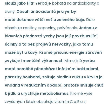
slouží jako filtr
. Yerba je bohatá na antioxidanty a
živiny.
Obsah antioxidantů je u yerby
maté dokonce větší než u zeleného čaje.
Dále
obsahuje xantiny, saponiny, polyfenoly.
Jednou z
hlavních předností yerby jsou její povzbuzující
účinky a to bez projevů nervozity, jako tomu
může být u kávy. Kromě přísunu energie zároveň
zvyšuje i mentální výkonnost.
Mimo jiné
yerba
maté pomáhá předcházet infekcím bakteriemi,
parazity,houbami, snižuje hladinu cukru v krvi a je
vhodná v redukčním období, protože snižuje chuť
k jídlu a urychluje metabolismus
. Kromě výše
zvýšených látek obsahuje vitamín C a E a z