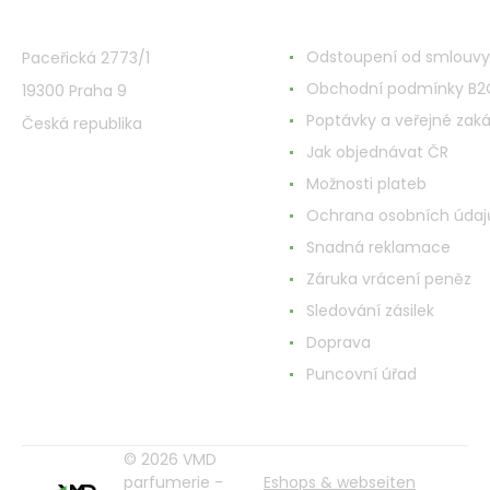
VMD Drogerie s.r.o.
Alles rund ums Einkau
Odstoupení od smlouvy
Paceřická 2773/1
Obchodní podmínky B2
19300 Praha 9
Poptávky a veřejné zak
Česká republika
Jak objednávat ČR
Možnosti plateb
Ochrana osobních údaj
Snadná reklamace
Záruka vrácení peněz
Sledování zásilek
Doprava
Puncovní úřad
© 2026 VMD
parfumerie -
Eshops & webseiten