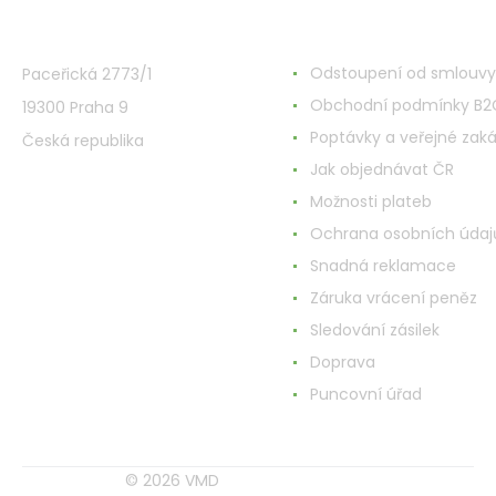
VMD Drogerie s.r.o.
Alles rund ums Einkau
Odstoupení od smlouvy
Paceřická 2773/1
Obchodní podmínky B2
19300 Praha 9
Poptávky a veřejné zak
Česká republika
Jak objednávat ČR
Možnosti plateb
Ochrana osobních údaj
Snadná reklamace
Záruka vrácení peněz
Sledování zásilek
Doprava
Puncovní úřad
© 2026 VMD