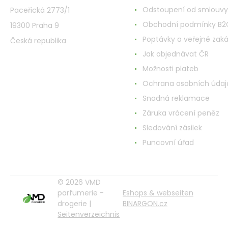
Kamm
Odstoupení od smlouvy
Paceřická 2773/1
für
Obchodní podmínky B2
19300 Praha 9
Bart
und
Poptávky a veřejné zak
Česká republika
Schnurrbart
Jak objednávat ČR
+
Feuchtigkeitscreme
Možnosti plateb
für
Ochrana osobních údaj
Gesicht
Snadná reklamace
und
Bart
Záruka vrácení peněz
75
Sledování zásilek
ml,
Bartpflege
Puncovní úřad
für
Männer
© 2026 VMD
parfumerie -
Eshops & webseiten
drogerie |
BINARGON.cz
Seitenverzeichnis