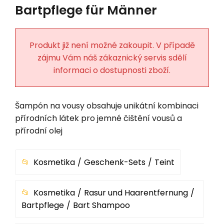
Bartpflege für Männer
Produkt již není možné zakoupit. V případě
zájmu Vám náš zákaznický servis sdělí
informaci o dostupnosti zboží.
Šampón na vousy obsahuje unikátní kombinaci
přírodních látek pro jemné čištění vousů a
přírodní olej
Kosmetika
Geschenk-Sets
Teint
Kosmetika
Rasur und Haarentfernung
Bartpflege
Bart Shampoo