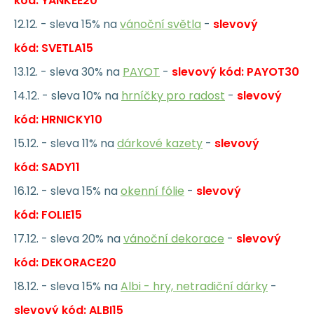
kód: YANKEE20
12.12. - sleva 15% na
vánoční světla
-
slevový
kód: SVETLA15
13.12. - sleva 30% na
PAYOT
-
slevový kód: PAYOT30
14.12. - sleva 10% na
hrníčky pro radost
-
slevový
kód: HRNICKY10
15.12. - sleva 11% na
dárkové kazety
-
slevový
kód: SADY11
16.12. - sleva 15% na
okenní fólie
-
slevový
kód: FOLIE15
17.12. - sleva 20% na
vánoční dekorace
-
slevový
kód: DEKORACE20
18.12. - sleva 15% na
Albi - hry, netradiční dárky
-
slevový kód: ALBI15