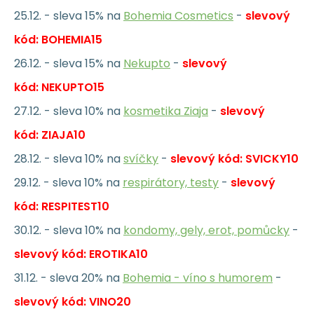
25.12. - sleva 15% na
Bohemia Cosmetics
-
slevový
kód: BOHEMIA15
26.12. - sleva 15% na
Nekupto
-
slevový
kód: NEKUPTO15
27.12. - sleva 10% na
kosmetika Ziaja
-
slevový
kód: ZIAJA10
28.12. - sleva 10% na
svíčky
-
slevový kód: SVICKY10
29.12. - sleva 10% na
respirátory, testy
-
slevový
kód: RESPITEST10
30.12. - sleva 10% na
kondomy, gely, erot, pomůcky
-
slevový kód: EROTIKA10
31.12. - sleva 20% na
Bohemia - víno s humorem
-
slevový kód: VINO20