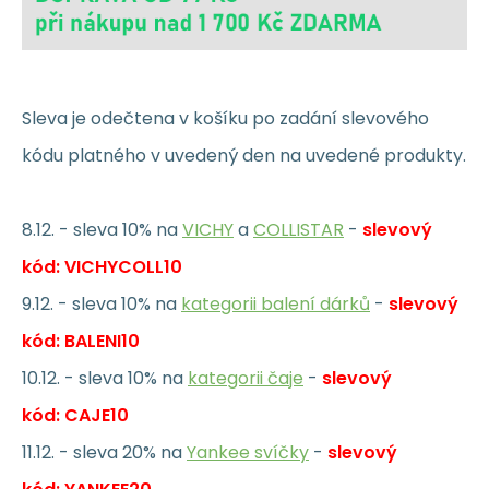
Sleva je odečtena v košíku po zadání slevového
kódu platného v uvedený den na uvedené produkty.
8.12. - sleva 10% na
VICHY
a
COLLISTAR
-
slevový
kód: VICHYCOLL10
9.12. - sleva 10% na
kategorii balení dárků
-
slevový
kód: BALENI10
10.12. - sleva 10% na
kategorii čaje
-
slevový
kód: CAJE10
11.12. - sleva 20% na
Yankee svíčky
-
slevový