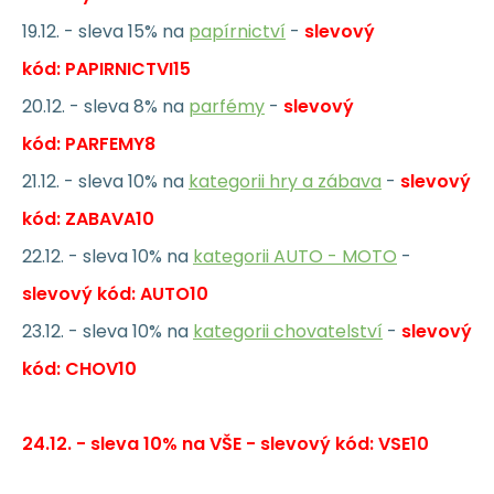
19.12. - sleva 15% na
papírnictví
-
slevový
kód: PAPIRNICTVI15
20.12. - sleva 8% na
parfémy
-
slevový
kód: PARFEMY8
21.12. - sleva 10% na
kategorii hry a zábava
-
slevový
kód: ZABAVA10
22.12. - sleva 10% na
kategorii AUTO - MOTO
-
slevový kód: AUTO10
23.12. - sleva 10% na
kategorii chovatelství
-
slevový
kód: CHOV10
24.12. - sleva 10% na VŠE - slevový kód: VSE10