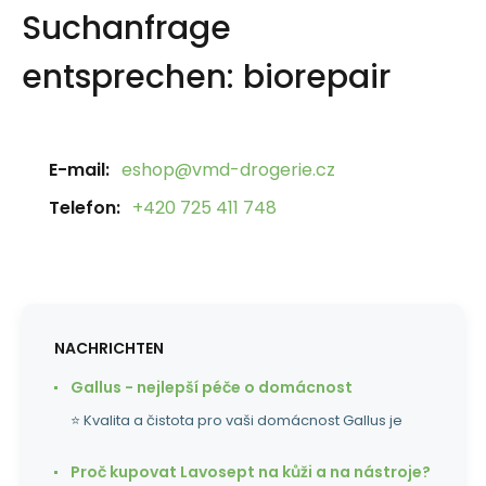
Suchanfrage
entsprechen:
biorepair
E-mail:
eshop@vmd-drogerie.cz
Telefon:
+420 725 411 748
NACHRICHTEN
Gallus - nejlepší péče o domácnost
⭐ Kvalita a čistota pro vaši domácnost Gallus je
Proč kupovat Lavosept na kůži a na nástroje?