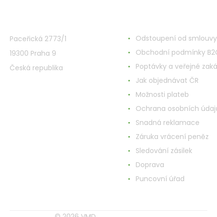
VMD Drogerie s.r.o.
Alles rund ums Einkau
Odstoupení od smlouvy
Paceřická 2773/1
Obchodní podmínky B2
19300 Praha 9
Poptávky a veřejné zak
Česká republika
Jak objednávat ČR
Možnosti plateb
Ochrana osobních údaj
Snadná reklamace
Záruka vrácení peněz
Sledování zásilek
Doprava
Puncovní úřad
© 2026 VMD