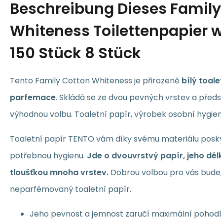
Beschreibung
Dieses Family
Whiteness Toilettenpapier w
150 Stück 8 Stück
Tento Family Cotton Whiteness je přirozeně
bílý toal
parfemace
. Skládá se ze dvou pevných vrstev a pře
výhodnou volbu. Toaletní papír, výrobek osobní hygien
Toaletní papír TENTO vám díky svému materiálu posk
potřebnou hygienu.
Jde o
dvouvrstvý
papír
, jeho dé
tloušťkou mnoha vrstev.
Dobrou volbou pro vás bude, 
neparfémovaný toaletní papír.
Jeho pevnost a jemnost zaručí maximální pohodl