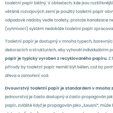
toaletní papír běžný. V oblastech, kde jsou rozšířenějš
většině rozvojových zemí je použitý toaletní papír ob
odpadové nádoby vedle toalety, protože kanalizace n
(vyhnívací) systém nedokáže toaletní papír zpracova
Toaletní papír je dostupný v mnoha typech, barevnýc
dekoracích a strukturách, aby vyhověl individuálním 
papír je typicky vyroben z recyklovaného papíru.
Z 
přírody by toaletní papír neměl být bělen, což by pom
dřeva a zamoření vod.
Dvouvrstvý toaletní papír je standardem v mnoha 
jednovrstvý je často dostupný a často propagován jako
papír, zvláště když je propagován jako „luxusní“, můž