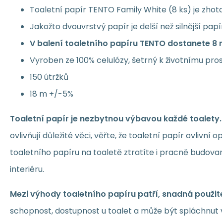
Toaletní papír TENTO Family White (8 ks) je zho
Jakožto dvouvrstvý papír je delší než silnější papí
V balení toaletního papíru
TENTO
dostanete
8
Vyroben ze 100% celulózy, šetrný k životnímu pro
150 útržků
18 m +/-5%
Toaletní papír je nezbytnou výbavou každé toalety.
ovlivňují důležité věci, věřte, že toaletní papír ovlivní
toaletního papíru na toaletě ztratíte i pracně budova
interiéru.
Mezi výhody toaletního papíru patří, snadná použit
schopnost, dostupnost u toalet a může být spláchnut v