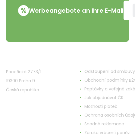
Stück
%
Werbeangebote an Ihre E-Mail
VMD Drogerie s.r.o.
Alles rund ums Einkau
Odstoupení od smlouvy
Paceřická 2773/1
Obchodní podmínky B2
19300 Praha 9
Poptávky a veřejné zak
Česká republika
Jak objednávat ČR
Možnosti plateb
Ochrana osobních údaj
Snadná reklamace
Záruka vrácení peněz