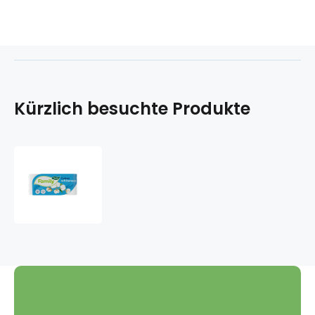
Kürzlich besuchte Produkte
Dieses
Family
Cotton
Whiteness
Toilettenpapier
weiß
2-
lagig
150
Stück
8