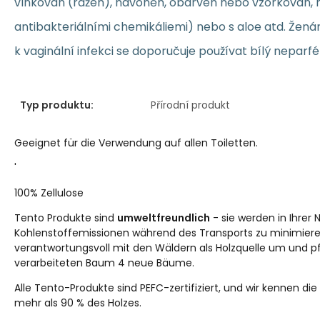
vlnkován (ražen), navoněn, obarven nebo vzorkován, n
antibakteriálními chemikáliemi) nebo s aloe atd. Žená
k vaginální infekci se doporučuje používat bílý neparf
Typ produktu:
Přírodní produkt
Geeignet für die Verwendung auf allen Toiletten.
'
100% Zellulose
Tento Produkte sind
umweltfreundlich
- sie werden in Ihrer 
Kohlenstoffemissionen während des Transports zu minimiere
verantwortungsvoll mit den Wäldern als Holzquelle um und p
verarbeiteten Baum 4 neue Bäume.
Alle Tento-Produkte sind PEFC-zertifiziert, und wir kennen d
mehr als 90 % des Holzes.