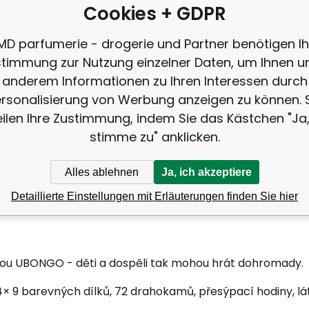
Cookies + GDPR
ung
1
Verpackung
1
Materiál
MD parfumerie - drogerie und Partner benötigen Ih
timmung zur Nutzung einzelner Daten, um Ihnen u
© ALBI Česká republika a.s.,
anderem Informationen zu Ihren Interessen durch
vybrat jednodušší skláda
ung
1
rsonalisierung von Werbung anzeigen zu können. 
Kdo zadání složí jako p
eilen Ihre Zustimmung, indem Sie das Kästchen "Ja,
pytlíku. Ale i ostatní m
stimme zu" anklicken.
dokončit během času, kt
Alles ablehnen
Ja, ich akzeptiere
á je tentokrát určena přímo dětem. Veselé barvy a roztomi
Detaillierte Einstellungen mit Erläuterungen finden Sie hier
 hrou UBONGO - děti a dospěli tak mohou hrát dohromady.
4× 9 barevných dílků, 72 drahokamů, přesýpací hodiny, lá