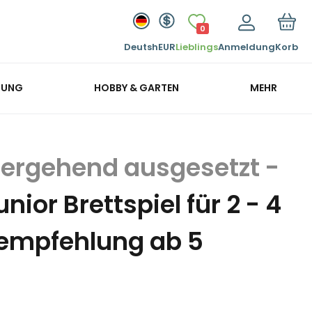
0
Deutsh
EUR
Lieblings
Anmeldung
Korb
GUNG
HOBBY & GARTEN
MEHR
nior Brettspiel für 2 - 4
rsempfehlung ab 5