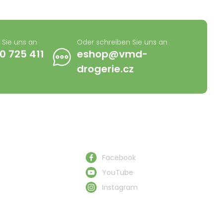
 Sie uns an
Oder schreiben Sie uns an
0 725 411
eshop@vmd-
drogerie.cz
Schau uns zu
Facebook
YouTube
Instagram