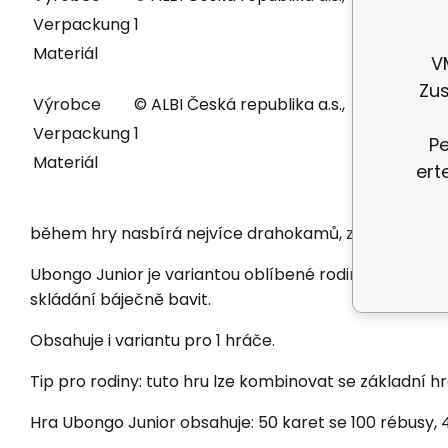
Verpackung
1
Verpack
Materiál
Materiál
V
Zus
Výrobce
© ALBI Česká republika a.s.,
Výrobce
Verpackung
1
Verpack
Pe
Materiál
Materiál
ert
během hry nasbírá nejvíce drahokamů, zvítězí.
Ubongo Junior je variantou oblíbené rodinné hry, kter
skládání báječně bavit.
Obsahuje i variantu pro 1 hráče.
Tip pro rodiny: tuto hru lze kombinovat se základní
Hra Ubongo Junior obsahuje: 50 karet se 100 rébusy, 