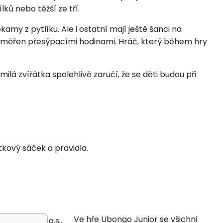
ků nebo těžší ze tří.
amy z pytlíku. Ale i ostatní mají ještě šanci na
yměřen přesýpacími hodinami. Hráč, který během hry
lá zvířátka spolehlivě zaručí, že se děti budou při
tkový sáček a pravidla.
Ve hře Ubongo Junior se všichni
á republika a.s.,