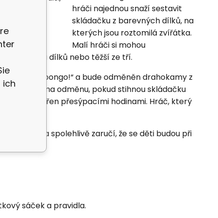
hráči najednou snaží sestavit
skládačku z barevných dílků, na
re
kterých jsou roztomilá zvířátka.
nter
Malí hráči si mohou
čku ze dvou dílků nebo těžší ze tří.
Sie
rvní, zvolá: „Ubongo!“ a bude odměněn drahokamy z
 ich
ají ještě šanci na odměnu, pokud stihnou skládačku
erý je vyměřen přesýpacími hodinami. Hráč, který
lá zvířátka spolehlivě zaručí, že se děti budou při
tkový sáček a pravidla.