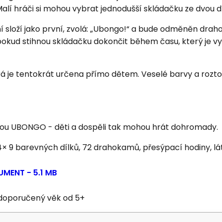
Malí hráči si mohou vybrat jednodušší skládačku ze dvou díl
 složí jako první, zvolá: „Ubongo!“ a bude odměněn drahok
okud stihnou skládačku dokončit během času, který je v
á je tentokrát určena přímo dětem. Veselé barvy a roztomi
 hrou UBONGO - děti a dospěli tak mohou hrát dohromady.
4× 9 barevných dílků, 72 drahokamů, přesýpací hodiny, lá
MENT - 5.1 MB
 doporučený věk od 5+
© ALBI Česká republika a.s.,
Výrobce
© ALBI Česk