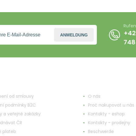
Jahren
Rufen
+42
ANMELDUNG
748
nd ums Einkaufen
Mehr Informationen
ení od smlouvy
O nás
ní podmínky B2C
Proč nakupovat u nás
y a veřejné zakázky
Kontakty - eshop
ednávat ČR
Kontakty - prodejny
i plateb
Beschwerde