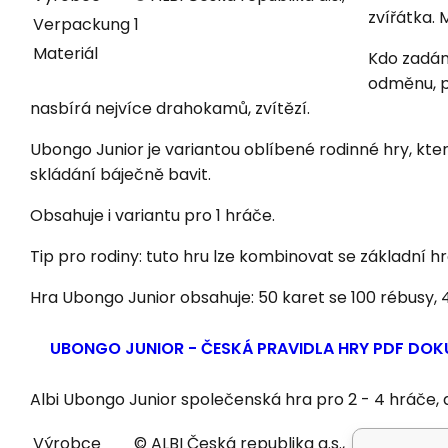
zvířátka. 
Verpackung
1
Materiál
Kdo zadání
odměnu, p
nasbírá nejvíce drahokamů, zvítězí.
Ubongo Junior je variantou oblíbené rodinné hry, kter
skládání báječně bavit.
Obsahuje i variantu pro 1 hráče.
Tip pro rodiny: tuto hru lze kombinovat se základní
Hra Ubongo Junior obsahuje: 50 karet se 100 rébusy, 
UBONGO JUNIOR - ČESKÁ PRAVIDLA HRY
PDF DOKU
Albi Ubongo Junior společenská hra pro 2 - 4 hráče,
Výrobce
© ALBI Česká republika a.s.,
Výrobce