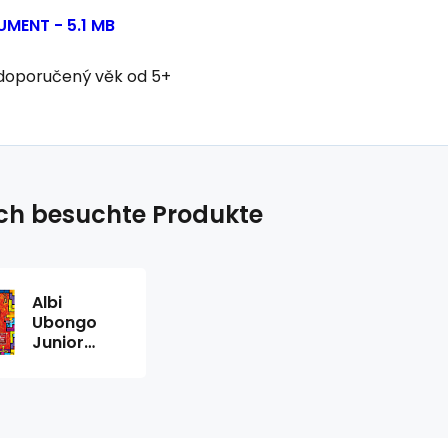
MENT - 5.1 MB
 doporučený věk od 5+
ich besuchte Produkte
Albi
Ubongo
Junior
Brettspiel
für 2 - 4
Spieler,
Altersempfehlung
ab 5