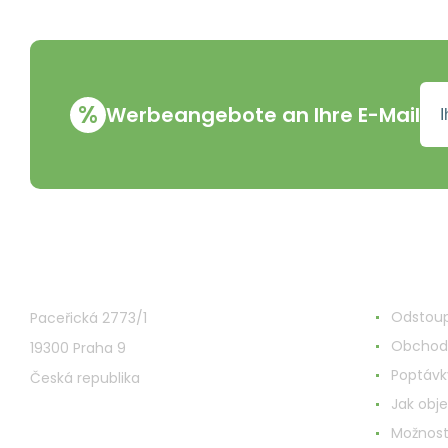
%
Werbeangebote an Ihre E-Mail
VMD Drogerie s.r.o.
Alles ru
Odstoup
Paceřická 2773/1
Obchod
19300 Praha 9
Poptávk
Česká republika
Jak obj
Možnost