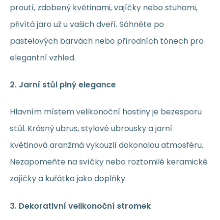
proutí, zdobený květinami, vajíčky nebo stuhami,
přivítá jaro už u vašich dveří. Sáhněte po
pastelových barvách nebo přírodních tónech pro
elegantní vzhled.
2.
Jarní stůl plný elegance
Hlavním místem velikonoční hostiny je bezesporu
stůl. Krásný ubrus, stylové ubrousky a jarní
květinová aranžmá vykouzlí dokonalou atmosféru.
Nezapomeňte na svíčky nebo roztomilé keramické
zajíčky a kuřátka jako doplňky.
3.
Dekorativní velikonoční stromek