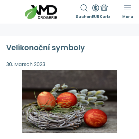
Suchen
EUR
Menu
Velikonoční symboly
30. Marsch 2023