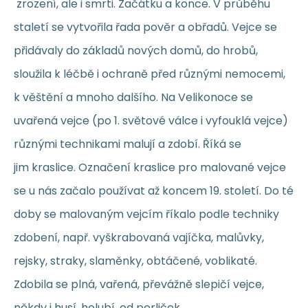
zrození, ale i smrti. Začátku a konce. V průběhu
staletí se vytvořila řada pověr a obřadů. Vejce se
přidávaly do základů nových domů, do hrobů,
sloužila k léčbě i ochraně před různými nemocemi,
k věštění a mnoho dalšího. Na Velikonoce se
uvařená vejce (po 1. světové válce i vyfouklá vejce)
různými technikami malují a zdobí. Říká se
jim kraslice. Označení kraslice pro malované vejce
se u nás začalo používat až koncem 19. století. Do té
doby se malovaným vejcím říkalo podle techniky
zdobení, např. vyškrabovaná vajíčka, malůvky,
rejsky, straky, slaměnky, obtáčené, voblikaté.
Zdobila se plná, vařená, převážně slepičí vejce,
někdy i husí, holubí, od perliček.