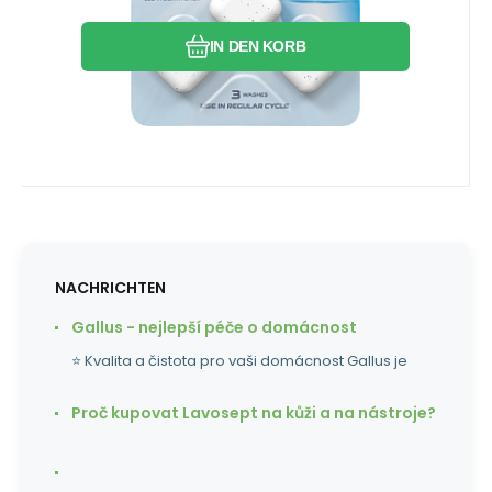
erreichbarer Teile wie Heizelement und
Sprüharme mit Düsen.
IN DEN KORB
NACHRICHTEN
Gallus - nejlepší péče o domácnost
⭐ Kvalita a čistota pro vaši domácnost Gallus je
Proč kupovat Lavosept na kůži a na nástroje?