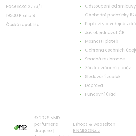
Odstoupení od smlouvy
Paceřická 2773/1
Obchodní podmínky B2
19300 Praha 9
Poptávky a veřejné zak
Česká republika
Jak objednávat ČR
Možnosti plateb
Ochrana osobních údaj
Snadná reklamace
Záruka vrácení peněz
Sledování zásilek
Doprava
Puncovní úřad
© 2026 VMD
parfumerie -
Eshops & webseiten
drogerie |
BINARGON.cz