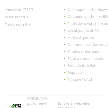
VMD Drogerie s.r.o.
Alles rund ums Einkau
Odstoupení od smlouvy
Paceřická 2773/1
Obchodní podmínky B2
19300 Praha 9
Poptávky a veřejné zak
Česká republika
Jak objednávat ČR
Možnosti plateb
Ochrana osobních údaj
Snadná reklamace
Záruka vrácení peněz
Sledování zásilek
Doprava
Puncovní úřad
© 2026 VMD
parfumerie -
Eshops & webseiten