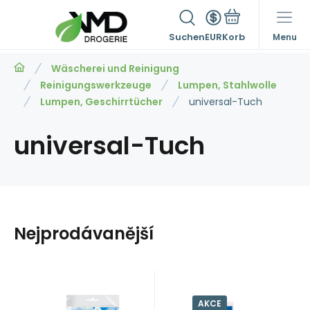
Suchen
EUR
Menu
Wäscherei und Reinigung
Reinigungswerkzeuge
Lumpen, Stahlwolle
Lumpen, Geschirrtücher
universal-Tuch
universal-Tuch
Nejprodávanější
2.8
EUR
/
1
kg
0.25
EUR
/
1
ks
AKCE
Anbietercode:
Code:
EAN:
66730
Code:
Anbietercode:
EAN:
2500927
auf Lager
auf Lager