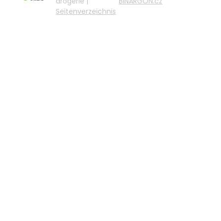
drogerie |
BINARGON.cz
Seitenverzeichnis