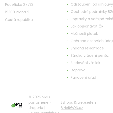
Odstoupení od smlouvy
Paceřická 2773/1
Obchodní podmínky B2
19300 Praha 9
Poptávky a veřejné zak
Česká republika
Jak objednávat ČR
Možnosti plateb
Ochrana osobních údaj
Snadná reklamace
Záruka vrácení peněz
Sledování zásilek
Doprava
Puncovní úřad
© 2026 VMD
parfumerie -
Eshops & webseiten
drogerie |
BINARGON.cz
Seitenverzeichnis