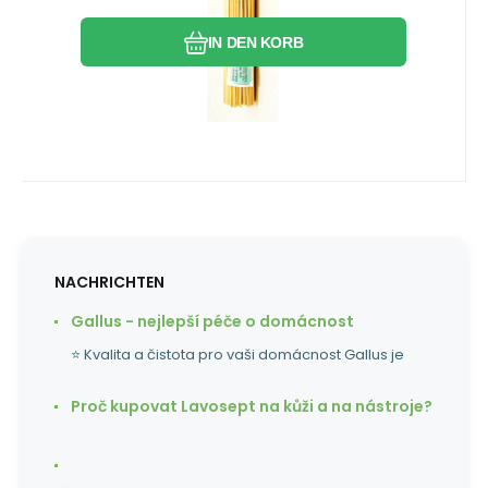
IN DEN KORB
NACHRICHTEN
Gallus - nejlepší péče o domácnost
⭐ Kvalita a čistota pro vaši domácnost Gallus je
Proč kupovat Lavosept na kůži a na nástroje?