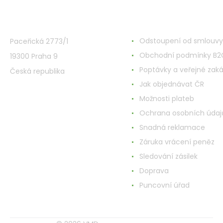
VMD Drogerie s.r.o.
Alles rund ums Einkau
Odstoupení od smlouvy
Paceřická 2773/1
Obchodní podmínky B2
19300 Praha 9
Poptávky a veřejné zak
Česká republika
Jak objednávat ČR
Možnosti plateb
Ochrana osobních údaj
Snadná reklamace
Záruka vrácení peněz
Sledování zásilek
Doprava
Puncovní úřad