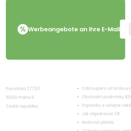
%
Werbeangebote an Ihre E-Mail
VMD Drogerie s.r.o.
Alles rund ums Einkau
Odstoupení od smlouvy
Paceřická 2773/1
Obchodní podmínky B2
19300 Praha 9
Poptávky a veřejné zak
Česká republika
Jak objednávat ČR
Možnosti plateb
Ochrana osobních údaj