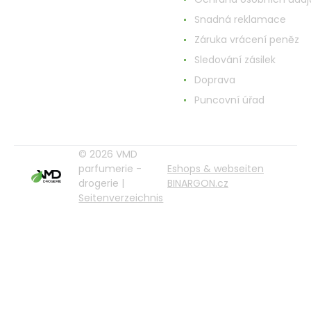
Snadná reklamace
Záruka vrácení peněz
Sledování zásilek
Doprava
Puncovní úřad
© 2026 VMD
parfumerie -
Eshops & webseiten
drogerie |
BINARGON.cz
Seitenverzeichnis