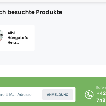
ich besuchte Produkte
Albi
Hängetafel
Herz
Valentine 9
x 10 cm
Rufen
+42
ANMELDUNG
748