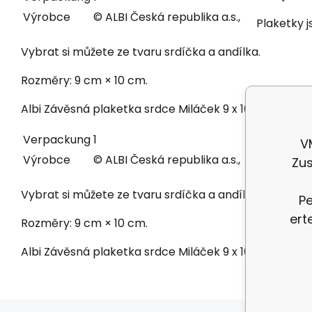
Výrobce
© ALBI Česká republika a.s.,
Plaketky 
Vybrat si můžete ze tvaru srdíčka a andílka.
Rozměry: 9 cm × 10 cm.
Albi Závěsná plaketka srdce Miláček 9 x 10 cm
Verpackung
1
Verpack
V
Výrobce
© ALBI Česká republika a.s.,
Výrobce
Zus
Vybrat si můžete ze tvaru srdíčka a andílka.
Pe
ert
Rozměry: 9 cm × 10 cm.
Albi Závěsná plaketka srdce Miláček 9 x 10 cm