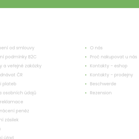
nd ums Einkaufen
Mehr Informationen
ení od smlouvy
O nás
ní podmínky B2C
Proč nakupovat u nás
y a veřejné zakázky
Kontakty - eshop
ednávat ČR
Kontakty - prodejny
i plateb
Beschwerde
 osobních údajů
Rezension
 reklamace
vrácení peněz
í zásilek
a
í úřad