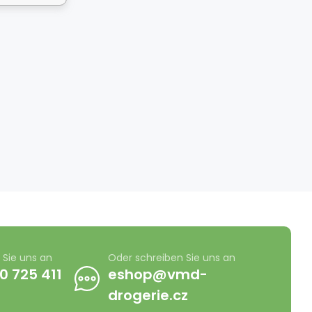
 Sie uns an
Oder schreiben Sie uns an
0 725 411
eshop@vmd-
drogerie.cz