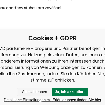
jsou opatřeny stuhou pro zavěšení.
Cookies + GDPR
Darujte romantickou pla
ung
1
MD parfumerie - drogerie und Partner benötigen Ih
© ALBI Česká republika a.s.,
timmung zur Nutzung einzelner Daten, um Ihnen u
Plaketky jsou opatřeny 
anderem Informationen zu Ihren Interessen durch
rsonalisierung von Werbung anzeigen zu können. 
eilen Ihre Zustimmung, indem Sie das Kästchen "Ja,
stimme zu" anklicken.
Alles ablehnen
Ja, ich akzeptiere
Detaillierte Einstellungen mit Erläuterungen finden Sie hier