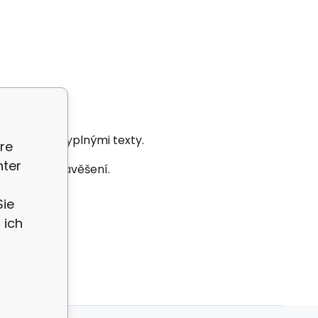
ketku s láskyplnými texty.
re
nter
stuhou pro zavěšení.
Sie
 ich