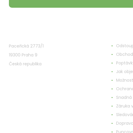
VMD Drogerie s.r.o.
Alles ru
Odstoup
Paceřická 2773/1
Obchod
19300 Praha 9
Poptávk
Česká republika
Jak obj
Možnost
Ochrana
Snadná
Záruka 
Sledován
Doprav
Puncovn