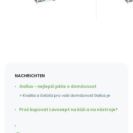
Behandlung von 4
Abwasserzweigen
bestimmt ist.
NACHRICHTEN
Gallus - nejlepší péče o domácnost
⭐ Kvalita a čistota pro vaši domácnost Gallus je
Proč kupovat Lavosept na kůži a na nástroje?