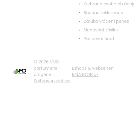
Ochrana osobních údaj
Snadná reklamace
Záruka vrácení peněz
Sledování zásilek
Puncovní úřad
© 2026 VMD
parfumerie -
Eshops & webseiten
drogerie |
BINARGON.cz
Seitenverzeichnis