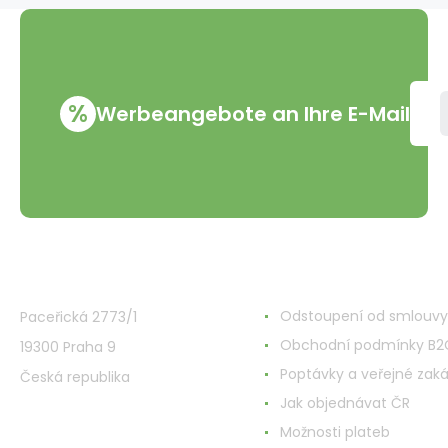
%
Werbeangebote an Ihre E-Mail
VMD Drogerie s.r.o.
Alles rund ums Einkau
Odstoupení od smlouvy
Paceřická 2773/1
Obchodní podmínky B2
19300 Praha 9
Poptávky a veřejné zak
Česká republika
Jak objednávat ČR
Možnosti plateb