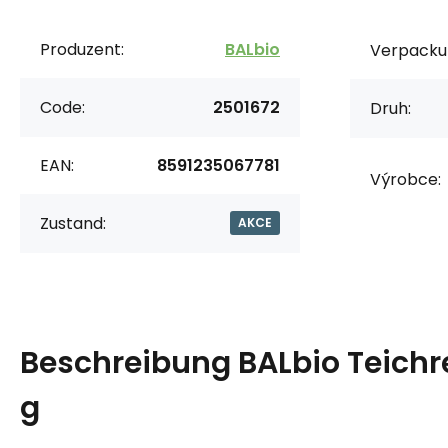
Produzent:
BALbio
Verpacku
Code:
2501672
Druh:
EAN:
8591235067781
Výrobce:
Zustand:
AKCE
Beschreibung
BALbio Teichre
g