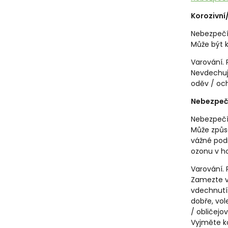
Korozivní
Nebezpeč
Může být k
Varování.
Nevdechuj
oděv / oc
Nebezpečn
Nebezpeč
Může způso
vážné podrá
ozonu v ho
Varování.
Zamezte v
vdechnutí:
dobře, vo
/ obličejo
Vyjměte ko