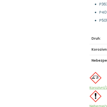
P36
P405
P501
Druh:
Korozivn
Nebezpeč
Korozivní/
Nebezpečn