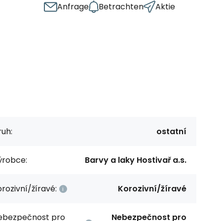
Anfrage
Betrachten
Aktie
uh:
ostatní
ýrobce:
Barvy a laky Hostivař a.s.
rozivní/žíravé:
Korozivní/žíravé
ebezpečnost pro
Nebezpečnost pro