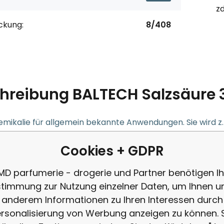
zd
ckung:
8/408
hreibung
BALTECH Salzsäure 31
mikalie für allgemein bekannte Anwendungen. Sie wird z.
g von Rohren und Abflüssen verwendet. Bei der Anwendun
Cookies + GDPR
iebenen Arbeitsabläufe einhalten. Sie ist ein ätzendes M
MD parfumerie - drogerie und Partner benötigen Ih
 andere gesundheitsschädliche Stoffe.
timmung zur Nutzung einzelner Daten, um Ihnen u
hsanweisung:
anderem Informationen zu Ihren Interessen durch
rsonalisierung von Werbung anzeigen zu können. 
zur Reinigung, Ätzen und für andere technische Zwecke v