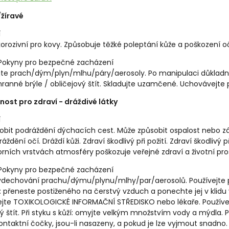
/žíravé
í
orozivní pro kovy. Způsobuje těžké poleptání kůže a poškození oč
 Pokyny pro bezpečné zacházení
te prach/dým/plyn/mlhu/páry/aerosoly. Po manipulaci důkladn
hranné brýle / obličejový štít. Skladujte uzamčené. Uchovávejt
ost pro zdraví - dráždivé látky
í
bit podráždění dýchacích cest. Může způsobit ospalost nebo záv
ždění očí. Dráždí kůži. Zdraví škodlivý při požití. Zdraví škodlivý 
rních vrstvách atmosféry poškozuje veřejné zdraví a životní pros
 Pokyny pro bezpečné zacházení
dechování prachu/dýmu/plynu/mlhy/par/aerosolů. Používejte p
 přeneste postiženého na čerstvý vzduch a ponechte jej v klidu v 
lejte TOXIKOLOGICKÉ INFORMAČNÍ STŘEDISKO nebo lékaře. Používe
vý štít. Při styku s kůží: omyjte velkým množstvím vody a mýdla. 
ntaktní čočky, jsou-li nasazeny, a pokud je lze vyjmout snadno.