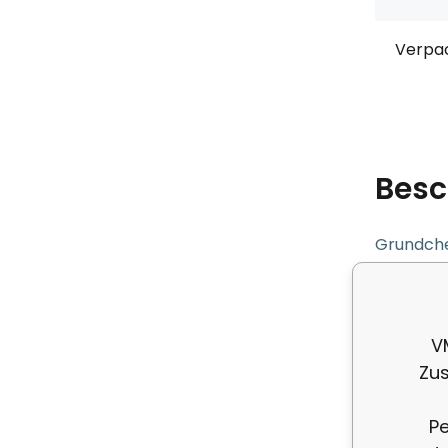
Verpa
Besc
Grundche
Reinigun
vorgeschr
V
Gifte und
Zus
Gebrauc
Pe
Sie wird 