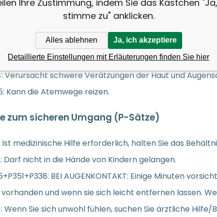
eilen Ihre Zustimmung, indem Sie das Kästchen "Ja,
gerungen. Bei der Anwendung wird reizendes Salzsäuregas
stimme zu" anklicken.
itsvorschriften bei der Arbeit beachtet werden müssen.
Alles ablehnen
Ja, ich akzeptiere
eitswarnung des Produkts (H-Sätze)
Detaillierte Einstellungen mit Erläuterungen finden Sie hier
4: Verursacht schwere Verätzungen der Haut und Augens
5: Kann die Atemwege reizen.
se zum sicheren Umgang (P-Sätze)
: Ist medizinische Hilfe erforderlich, halten Sie das Behält
: Darf nicht in die Hände von Kindern gelangen.
+P351+P338: BEI AUGENKONTAKT: Einige Minuten vorsichti
s vorhanden und wenn sie sich leicht entfernen lassen. We
: Wenn Sie sich unwohl fühlen, suchen Sie ärztliche Hilfe/