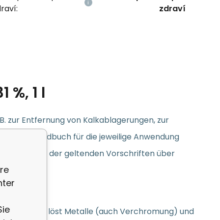
raví:
zdraví
 %, 1 l
B. zur Entfernung von Kalkablagerungen, zur
g die im Handbuch für die jeweilige Anwendung
ittel im Sinne der geltenden Vorschriften über
re
nter
Sie
erwendet. Sie löst Metalle (auch Verchromung) und