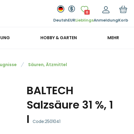
0
Deutsh
EUR
Lieblings
Anmeldung
Korb
GUNG
HOBBY & GARTEN
MEHR
ugnisse
Säuren, Ätzmittel
BALTECH
Salzsäure 31 %, 1
l
Code:
2501041