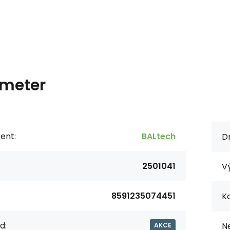
meter
ent:
BALtech
Dr
2501041
V
8591235074451
Ko
d:
N
AKCE