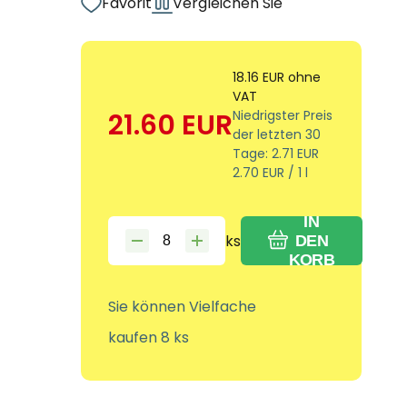
Favorit
Vergleichen Sie
18.16
EUR
ohne
VAT
21.60
EUR
Niedrigster Preis
der letzten 30
Tage:
2.71
EUR
2.70
EUR
/
1
l
IN
ks
DEN
KORB
Sie können Vielfache
kaufen 8 ks