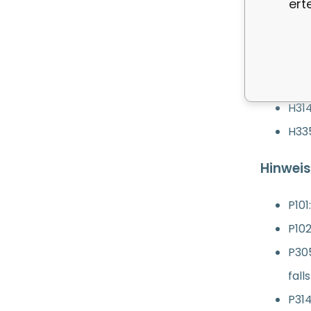
ert
Kalkabla
Sicherhe
Sicherh
H31
H33
Hinwei
P101
P102
P305
fall
P314