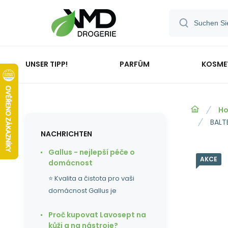
UNSER TIPP!
PARFÜM
KOSME
Ho
BALTE
NACHRICHTEN
Gallus - nejlepší péče o
AKCE
domácnost
⭐ Kvalita a čistota pro vaši
domácnost Gallus je
Proč kupovat Lavosept na
kůži a na nástroje?