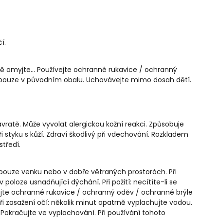
í.
ě omyjte… Používejte ochranné rukavice / ochranný
e pouze v původním obalu. Uchovávejte mimo dosah dětí.
ratě. Může vyvolat alergickou kožní reakci. Způsobuje
při styku s kůží. Zdraví škodlivý při vdechování. Rozkladem
tředí.
ouze venku nebo v dobře větraných prostorách. Při
poloze usnadňující dýchání. Při požití: necítíte-li se
jte ochranné rukavice / ochranný oděv / ochranné brýle
Při zasažení očí: několik minut opatrně vyplachujte vodou.
 Pokračujte ve vyplachování. Při používání tohoto