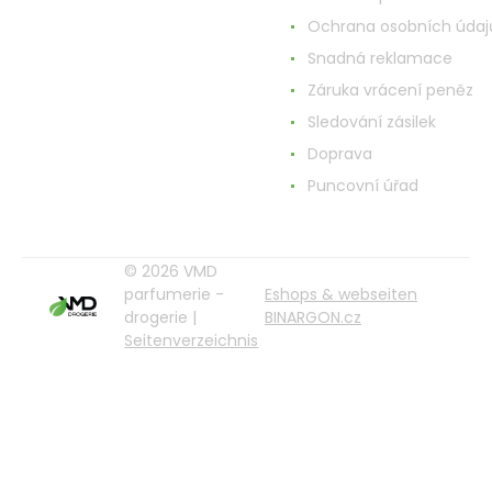
Ochrana osobních údaj
Snadná reklamace
Záruka vrácení peněz
Sledování zásilek
Doprava
Puncovní úřad
© 2026 VMD
parfumerie -
Eshops & webseiten
drogerie |
BINARGON.cz
Seitenverzeichnis