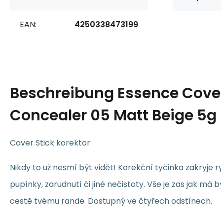
EAN:
4250338473199
Beschreibung
Essence Cover
Concealer 05 Matt Beige 5g
Cover Stick korektor
Nikdy to už nesmí být vidět! Korekční tyčinka zakryje 
pupínky, zarudnutí či jiné nečistoty. Vše je zas jak má bý
cestě tvému rande. Dostupný ve čtyřech odstínech.