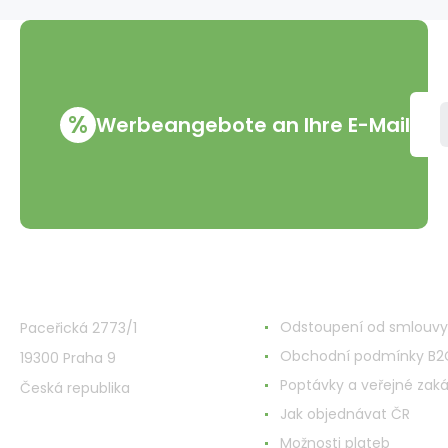
Beige
5g
%
Werbeangebote an Ihre E-Mail
VMD Drogerie s.r.o.
Alles rund ums Einkau
Odstoupení od smlouvy
Paceřická 2773/1
Obchodní podmínky B2
19300 Praha 9
Poptávky a veřejné zak
Česká republika
Jak objednávat ČR
Možnosti plateb