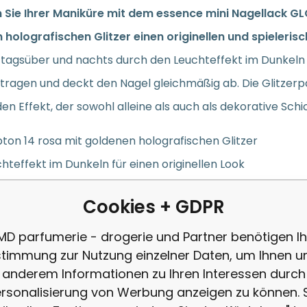
n Sie Ihrer Maniküre mit dem essence mini Nagellack G
holografischen Glitzer einen originellen und spielerisc
 tagsüber und nachts durch den Leuchteffekt im Dunkeln ins 
ftragen und deckt den Nagel gleichmäßig ab. Die Glitzerp
en Effekt, der sowohl alleine als auch als dekorative Sc
ton 14 rosa mit goldenen holografischen Glitzer
hteffekt im Dunkeln für einen originellen Look
fache Anwendung und gleichmäßige Deckkraft
Cookies + GDPR
gnet für helle Farben und auch für die alleinige Verwend
zernder Effekt für einen Tages- und Nachtlook
MD parfumerie - drogerie und Partner benötigen Ih
timmung zur Nutzung einzelner Daten, um Ihnen u
-Format ideal für Reisen
anderem Informationen zu Ihren Interessen durch
rsonalisierung von Werbung anzeigen zu können. 
ce GLOW IN THE DARK 14 ist die ideale Wahl für kreative un