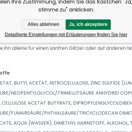
eilen Ihre Zustimmung, indem Sie das Kästchen "Ja,
amkeit erregen.
stimme zu" anklicken.
ung
Alles ablehnen
Ja, ich akzeptiere
e eine oder zwei Schichten je nach gewünschter Intensität
Detaillierte Einstellungen mit Erläuterungen finden Sie hier
nden Leuchteffekt im Dunkeln tragen Sie ihn über einem 
e ihn alleine für einen sanften Glitzer oder auf anderen 
toffe
ETAT, BUTYL ACETAT, NITROCELLULOSE, ZINC SULFIDE (LUM
ÄURE/NEOPENTYLGLYCOL/TRIMELLITSÄURE ANHYDRID COP
 CELLULOSE ACETAT BUTYRATE, DIPROPYLENGLYCOLDIBENZO
ÄURE/FUMARSÄURE/PHTHALSÄURE/TRICYCLODECAN DIMET
CATE, AQUA (WASSER), DIMETHYL HARNSTOFF, ALKOHOL, 