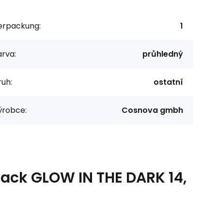
erpackung:
1
rva:
průhledný
uh:
ostatní
ýrobce:
Cosnova gmbh
lack GLOW IN THE DARK 14,