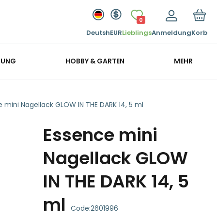
0
Deutsh
EUR
Lieblings
Anmeldung
Korb
GUNG
HOBBY & GARTEN
MEHR
 mini Nagellack GLOW IN THE DARK 14, 5 ml
Essence mini
Nagellack GLOW
IN THE DARK 14, 5
ml
Code:
2601996