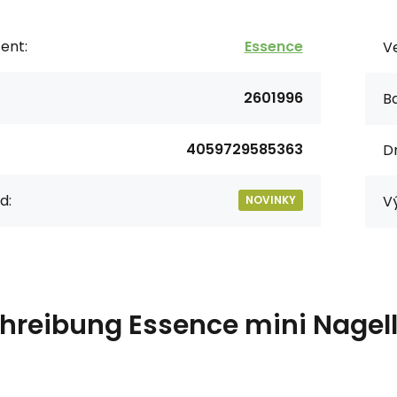
ent:
Essence
V
2601996
Ba
4059729585363
Dr
d:
V
NOVINKY
hreibung
Essence mini Nagel