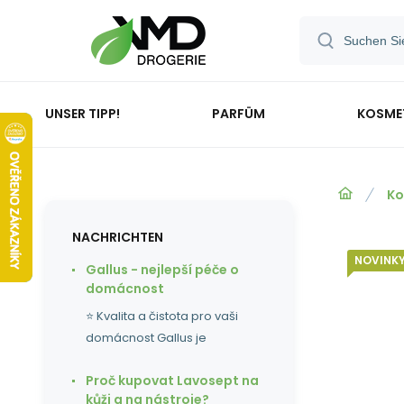
UNSER TIPP!
PARFÜM
KOSME
Ko
NACHRICHTEN
NOVINK
Gallus - nejlepší péče o
domácnost
⭐ Kvalita a čistota pro vaši
domácnost Gallus je
Proč kupovat Lavosept na
kůži a na nástroje?