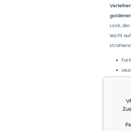
Verleihe
goldenen 
Look, der
leicht au
strahlend
Farb
Leuc
ein
geei
glit
V
Zus
Mini
Pe
Der essen