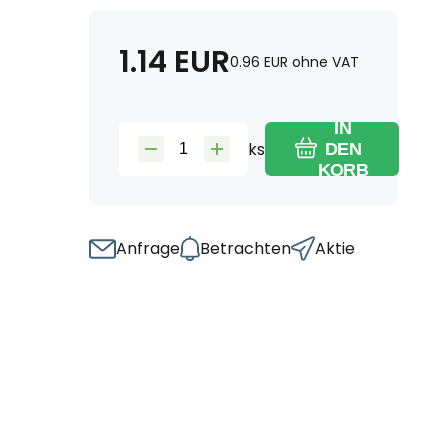
1.14
EUR
0.96
EUR
ohne VAT
IN
ks
DEN
KORB
Anfrage
Betrachten
Aktie