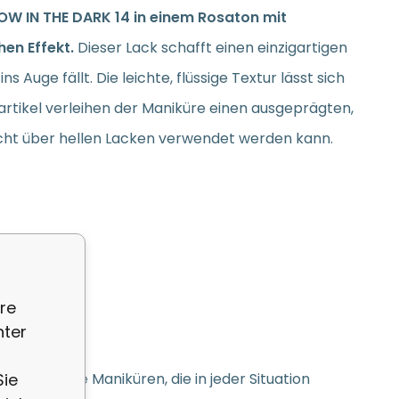
LOW IN THE DARK 14 in einem Rosaton mit
hen Effekt.
Dieser Lack schafft einen einzigartigen
Auge fällt. Die leichte, flüssige Textur lässt sich
artikel verleihen der Maniküre einen ausgeprägten,
hicht über hellen Lacken verwendet werden kann.
ung
re
nter
Sie
d auffällige Maniküren, die in jeder Situation