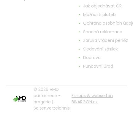
Jak objednávat ČR
Možnosti plateb
Ochrana osobních údaj
Snadná reklamace
Záruka vrácení peněz
Sledování zásilek
Doprava
Puncovní úřad
© 2026 VMD
parfumerie -
Eshops & webseiten
drogerie |
BINARGON.cz
Seitenverzeichnis