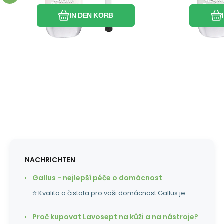
den Lack essence 05 SUG
perfekt g
IN DEN KORB
NACHRICHTEN
Gallus - nejlepší péče o domácnost
⭐ Kvalita a čistota pro vaši domácnost Gallus je
Proč kupovat Lavosept na kůži a na nástroje?