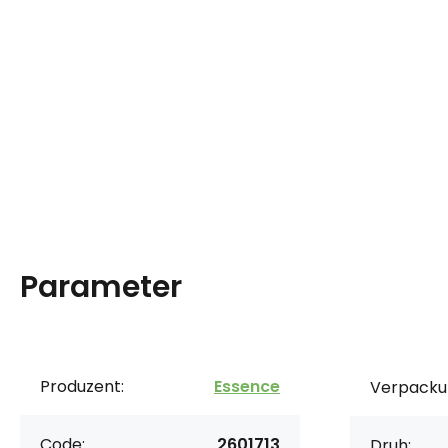
Parameter
Produzent:
Essence
Verpacku
Code:
2601713
Druh: