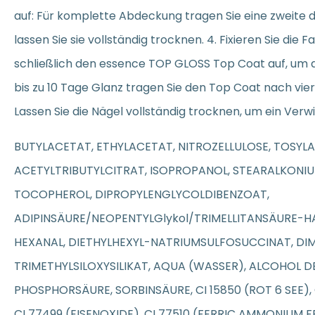
auf: Für komplette Abdeckung tragen Sie eine zweite 
lassen Sie sie vollständig trocknen. 4. Fixieren Sie die F
schließlich den essence TOP GLOSS Top Coat auf, um die
bis zu 10 Tage Glanz tragen Sie den Top Coat nach vie
Lassen Sie die Nägel vollständig trocknen, um ein Ver
BUTYLACETAT, ETHYLACETAT, NITROZELLULOSE, TOSYL
ACETYLTRIBUTYLCITRAT, ISOPROPANOL, STEARALKONIU
TOCOPHEROL, DIPROPYLENGLYCOLDIBENZOAT,
ADIPINSÄURE/NEOPENTYLGlykol/TRIMELLITANSÄURE-
HEXANAL, DIETHYLHEXYL-NATRIUMSULFOSUCCINAT, DI
TRIMETHYLSILOXYSILIKAT, AQUA (WASSER), ALCOHOL DE
PHOSPHORSÄURE, SORBINSÄURE, CI 15850 (ROT 6 SEE), C
CI 77499 (EISENOXIDE), CI 77510 (FERRIC AMMONIUM 