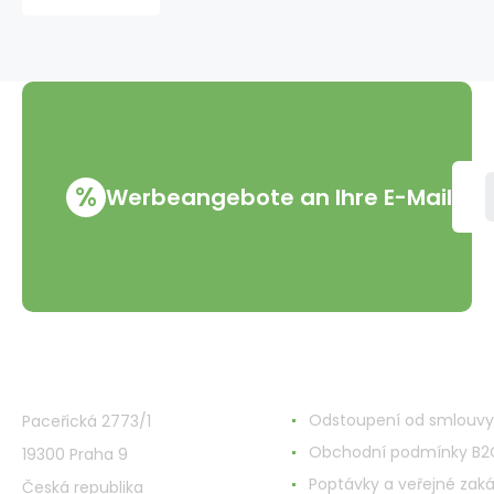
21
Bubble
Rush,
8
ml
%
Werbeangebote an Ihre E-Mail
VMD Drogerie s.r.o.
Alles rund ums Einkau
Odstoupení od smlouvy
Paceřická 2773/1
Obchodní podmínky B2
19300 Praha 9
Poptávky a veřejné zak
Česká republika