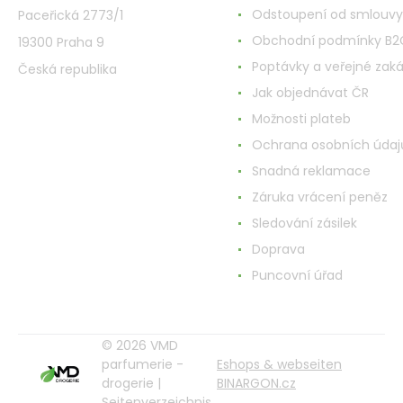
Odstoupení od smlouvy
Paceřická 2773/1
Obchodní podmínky B2
19300 Praha 9
Poptávky a veřejné zak
Česká republika
Jak objednávat ČR
Možnosti plateb
Ochrana osobních údaj
Snadná reklamace
Záruka vrácení peněz
Sledování zásilek
Doprava
Puncovní úřad
© 2026 VMD
parfumerie -
Eshops & webseiten
drogerie |
BINARGON.cz
Seitenverzeichnis