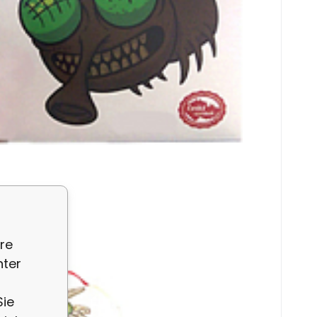
e
re
nter
Sie