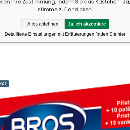
eilen Ihre Zustimmung, indem Sie das Kästchen "Ja,
stimme zu" anklicken.
Alles ablehnen
Ja, ich akzeptiere
Detaillierte Einstellungen mit Erläuterungen finden Sie hier
KCE
Anbietercode:
EAN:
Code:
5904517381131
2602711
67571
auf Lager
4.87
EUR
Bros elektrischer Insektenschutzverda
 ist zum Schutz des Raumes vor Stechmücken, Fliegen und ande
dienen, im Lieferumfang sind Ersatzkissen enthalten, die insek
 Stunden vor Stechmücken, kann auch mit flüssigem Nachfülle