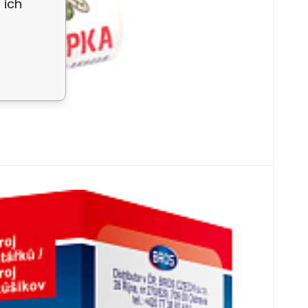
 ich
1
mpfer + 10 Nachfüllkissen
rem fliegenden Ungeziefer bestimmt, einfach zu
tizide Dämpfe eines Kissen schützen den Raum ca.
r verwendet werden