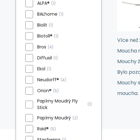
ALPA®
(1)
BALhome
(1)
Biolit
(1)
Biotoll®
(1)
Více než 
Bros
(4)
Moucha n
Diffusil
(1)
Mouchy žij
Ekol
(1)
Bylo pozo
Neudorff®
(4)
Mouchy s
Orion®
(5)
moucha.
Papírny Moudrý Fly
(1)
Stick
Papírny Moudrý
(2)
Raid®
(5)
Stachema
(1)