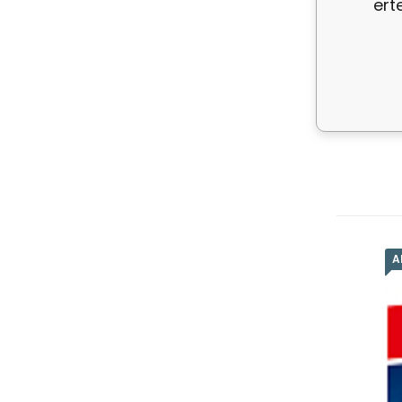
ert
A
Er
be
10