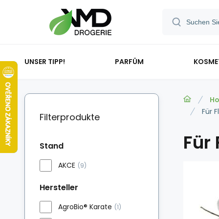
UNSER TIPP!
PARFÜM
KOSME
Ho
Für F
Filterprodukte
Für 
Stand
AKCE
(9)
Hersteller
AgroBio® Karate
(1)