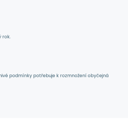
 rok.
znivé podmínky potřebuje k rozmnožení obyčejná