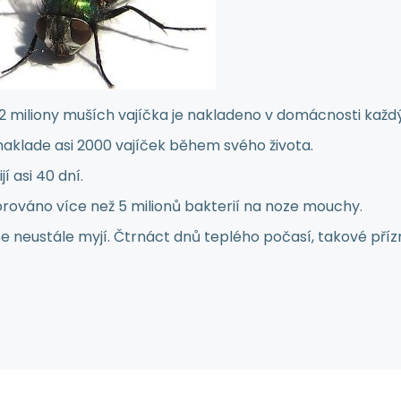
2 miliony muších vajíčka je nakladeno v domácnosti každý
aklade asi 2000 vajíček během svého života.
í asi 40 dní.
rováno více než 5 milionů bakterií na noze mouchy.
e neustále myjí. Čtrnáct dnů teplého počasí, takové pří