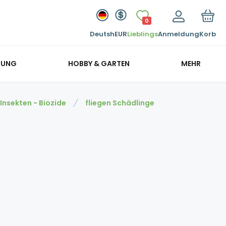
0
Deutsh
EUR
Lieblings
Anmeldung
Korb
GUNG
HOBBY & GARTEN
MEHR
nsekten - Biozide
fliegen Schädlinge