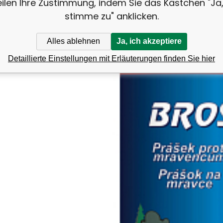
eilen Ihre Zustimmung, indem Sie das Kästchen "Ja,
16.88
EUR
/
1
kg
EAN:
Anbietercode:
Code:
5904517021952
71004
0085
auf Lager
stimme zu" anklicken.
4.22
EUR
100%
Bros Ameisenbekämpfung, Pulver 
4.23
EU
eisenpulver für Innenräume und deren unmittelbare Umgebung:
Alles ablehnen
Ja, ich akzeptiere
w.
Detaillierte Einstellungen mit Erläuterungen finden Sie hier
Vergleichen Si
Favorit