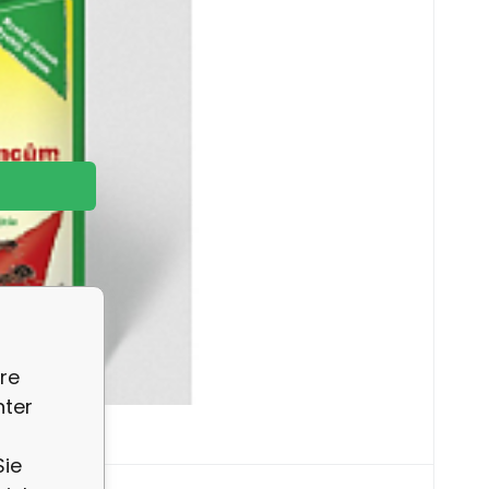
re
nter
Sie