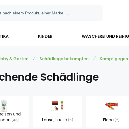
TIKA
KINDER
WÄSCHEREI UND REINI
bby & Garten
Schädlinge bekämpfen
Kampf gegen I
echende Schädlinge
meisen und
aonen
Läuse, Läuse
Flöhe
43
5
2