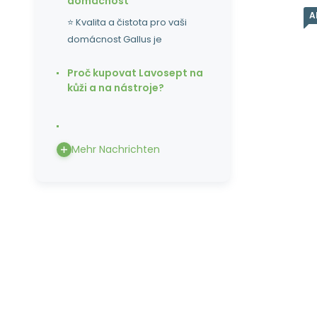
domácnost
A
⭐ Kvalita a čistota pro vaši
domácnost Gallus je
Lo
Am
Proč kupovat Lavosept na
kůži a na nástroje?
Mehr Nachrichten