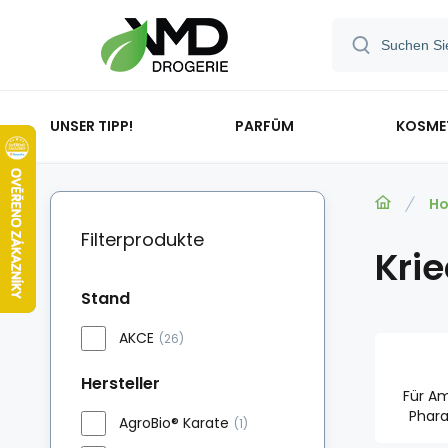
UNSER TIPP!
PARFÜM
KOSME
Ho
Filterprodukte
Kri
Stand
AKCE
(26)
Hersteller
Für A
Phar
AgroBio® Karate
(1)