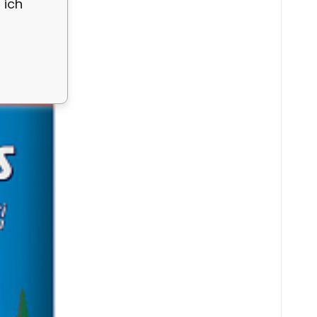
 ich
gegen Ameisen, 250 g
R
 Terrassen, Garagen, Einfahrten, Wege, Lauben
e