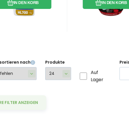
IN DEN KORB
IN DEN KORB
 wird nach gründlicher
chanischer Reinigung
f Wände und
nrichtungen von Hallen
d Hühnerhäusern
sprüht, es wird
pfohlen, das Produkt vor
sortieren nach
Produkte
Prei
der Bestückung
zuwenden.
Auf
Lager
RE FILTER ANZEIGEN