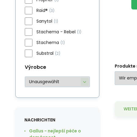
g
Zufahrtswege, Gehwege,
Es
Raid®
(3)
Sommerhäuschen usw.
me
Sanytol
(1)
au
Stachema - Rebel
(1)
Ei
un
Stachema
(1)
ge
Substral
(2)
em
Produkte 
Výrobce
je
an
WEITE
NACHRICHTEN
Gallus - nejlepší péče o