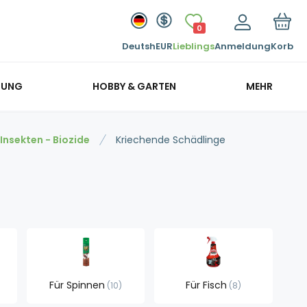
0
Deutsh
EUR
Lieblings
Anmeldung
Korb
GUNG
HOBBY & GARTEN
MEHR
nsekten - Biozide
Kriechende Schädlinge
Für Spinnen
Für Fisch
10
8