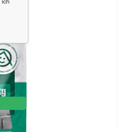
 ich
e