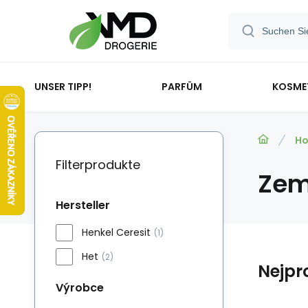
UNSER TIPP!
PARFÜM
KOSME
Ho
Filterprodukte
Zem
Hersteller
Henkel Ceresit
(1)
Het
(2)
Nejpr
Výrobce