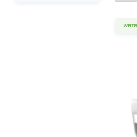
WEITE
Sc
un