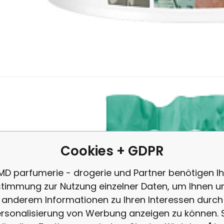
2.12
EUR
/
1
kg
EAN:
Anbietercode:
Code:
859400253820
2501984
44151
auf Lager
2.12
EUR
Het cement weiß, zur Herstellung von 
ndemittel zur Herstellung von Mörteln, Betonen und Baustellprodu
rfugung von Fliesen und Platten, Herstellung von Mörteln und Be
Cookies + GDPR
MD parfumerie - drogerie und Partner benötigen Ih
timmung zur Nutzung einzelner Daten, um Ihnen u
anderem Informationen zu Ihren Interessen durch
rsonalisierung von Werbung anzeigen zu können. 