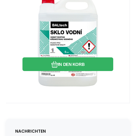
auf Lager
9.65
EUR
BALTECH Wasserglas, für die
Mischung von feuerfestem
Als Grundbindung für die Mischung von
Klebemörtel, 5 l
feuerfestem Klebemörtel für den Bau, das
Einpassen von feuerfesten Elementen und
die Reparatur von Öfen, Kaminen und
Vergleichen Sie
Favorit
anderen Arten von Heizstellen.
IN DEN KORB
NACHRICHTEN