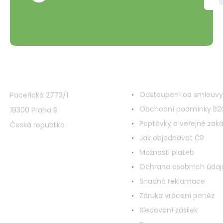
VMD Drogerie s.r.o.
Alles rund ums Einkau
Odstoupení od smlouvy
Paceřická 2773/1
Obchodní podmínky B2
19300 Praha 9
Poptávky a veřejné zak
Česká republika
Jak objednávat ČR
Možnosti plateb
Ochrana osobních údaj
Snadná reklamace
Záruka vrácení peněz
Sledování zásilek