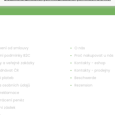
748
nd ums Einkaufen
Mehr Informationen
ení od smlouvy
O nás
ní podmínky B2C
Proč nakupovat u nás
y a veřejné zakázky
Kontakty - eshop
ednávat ČR
Kontakty - prodejny
i plateb
Beschwerde
 osobních údajů
Rezension
 reklamace
vrácení peněz
í zásilek