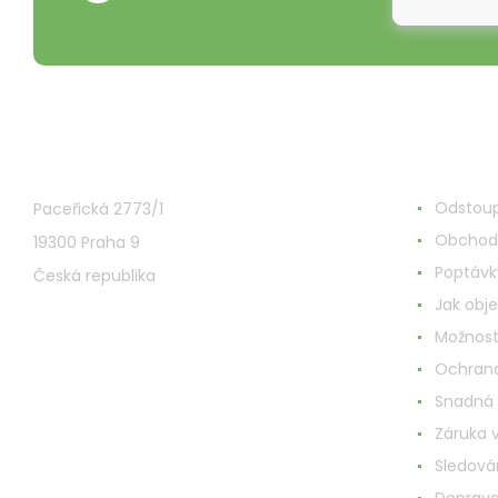
VMD Drogerie s.r.o.
Alles ru
Odstoup
Paceřická 2773/1
Obchod
19300 Praha 9
Poptávk
Česká republika
Jak obj
Možnost
Ochrana
Snadná
Záruka 
Sledován