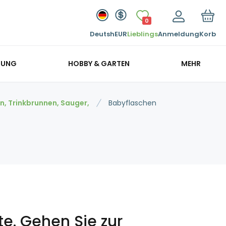
0
Deutsh
EUR
Lieblings
Anmeldung
Korb
GUNG
HOBBY & GARTEN
MEHR
n, Trinkbrunnen, Sauger,
Babyflaschen
te.
Gehen Sie zur