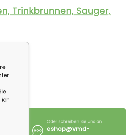
en, Trinkbrunnen, Sauger,
re
nter
Sie
 ich
 Sie uns an
Oder schreiben Sie uns an
0 725 411
eshop@vmd-