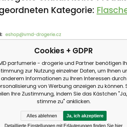
geordneten Kategorie:
Flasch
:
eshop@vmd-drogerie.cz
on:
+420 725 411 748
Cookies + GDPR
MD parfumerie - drogerie und Partner benötigen Ih
timmung zur Nutzung einzelner Daten, um Ihnen u
anderem Informationen zu Ihren Interessen durch
rsonalisierung von Werbung anzeigen zu können. 
eilen Ihre Zustimmung, indem Sie das Kästchen "Ja,
stimme zu" anklicken.
Rufen
Alles ablehnen
Ja, ich akzeptiere
+42
ANMELDUNG
Detaillierte Einstellungen mit Erläuterungen finden Sie hier