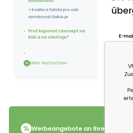
domácnost
über
⭐ Kvalita a čistota pro vaši
domácnost Gallus je
Proč kupovat Lavosept na
E-mail
kůži a na nástroje?
Telef
Mehr Nachrichten
V
Zus
Pe
ert
%
Werbeangebote an Ihre E-Mail