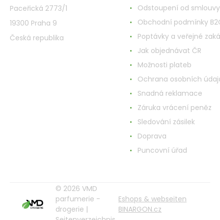
Odstoupení od smlouvy
Paceřická 2773/1
Obchodní podmínky B2
19300 Praha 9
Poptávky a veřejné zak
Česká republika
Jak objednávat ČR
Možnosti plateb
Ochrana osobních údaj
Snadná reklamace
Záruka vrácení peněz
Sledování zásilek
Doprava
Puncovní úřad
© 2026 VMD
parfumerie -
Eshops & webseiten
drogerie |
BINARGON.cz
Seitenverzeichnis