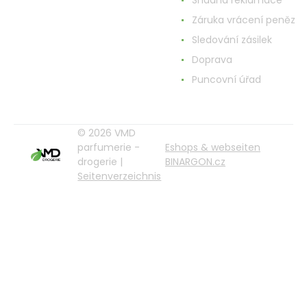
Snadná reklamace
Záruka vrácení peněz
Sledování zásilek
Doprava
Puncovní úřad
© 2026 VMD
parfumerie -
Eshops & webseiten
drogerie |
BINARGON.cz
Seitenverzeichnis