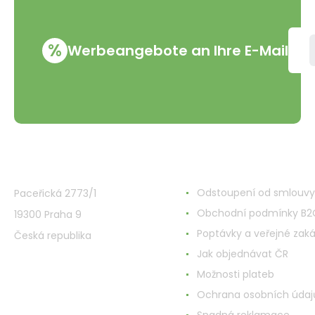
%
Werbeangebote an Ihre E-Mail
VMD Drogerie s.r.o.
Alles rund ums Einkau
Odstoupení od smlouvy
Paceřická 2773/1
Obchodní podmínky B2
19300 Praha 9
Poptávky a veřejné zak
Česká republika
Jak objednávat ČR
Možnosti plateb
Ochrana osobních údaj