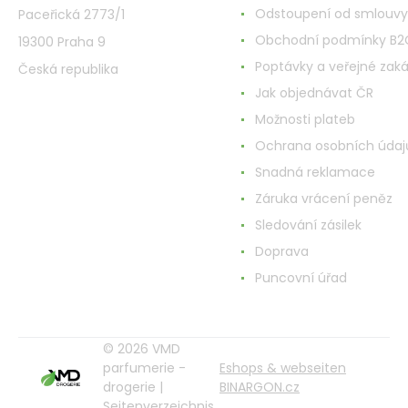
Odstoupení od smlouvy
Paceřická 2773/1
Obchodní podmínky B2
19300 Praha 9
Poptávky a veřejné zak
Česká republika
Jak objednávat ČR
Možnosti plateb
Ochrana osobních údaj
Snadná reklamace
Záruka vrácení peněz
Sledování zásilek
Doprava
Puncovní úřad
© 2026 VMD
parfumerie -
Eshops & webseiten
drogerie |
BINARGON.cz
Seitenverzeichnis