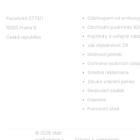
VMD Drogerie s.r.o.
Alles rund ums Einkau
Odstoupení od smlouvy
Paceřická 2773/1
Obchodní podmínky B2
19300 Praha 9
Poptávky a veřejné zak
Česká republika
Jak objednávat ČR
Možnosti plateb
Ochrana osobních údaj
Snadná reklamace
Záruka vrácení peněz
Sledování zásilek
Doprava
Puncovní úřad
© 2026 VMD
parfumerie -
Eshops & webseiten