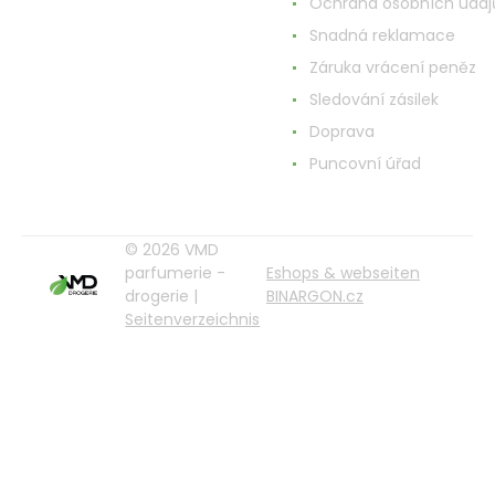
Ochrana osobních údaj
Snadná reklamace
Záruka vrácení peněz
Sledování zásilek
Doprava
Puncovní úřad
© 2026 VMD
parfumerie -
Eshops & webseiten
drogerie |
BINARGON.cz
Seitenverzeichnis