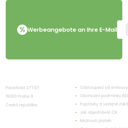
%
Werbeangebote an Ihre E-Mail
VMD Drogerie s.r.o.
Alles rund ums Einkau
Odstoupení od smlouvy
Paceřická 2773/1
Obchodní podmínky B2
19300 Praha 9
Poptávky a veřejné zak
Česká republika
Jak objednávat ČR
Možnosti plateb