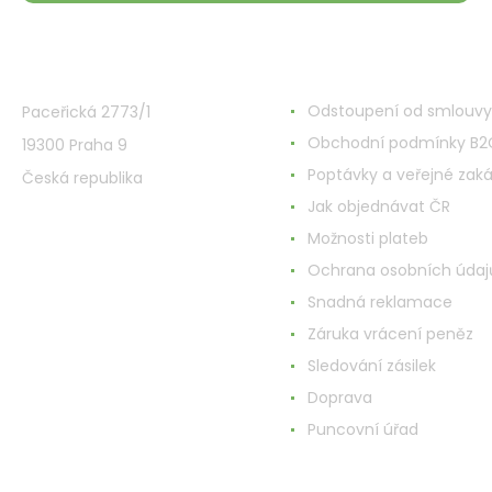
VMD Drogerie s.r.o.
Alles rund ums Einkau
Odstoupení od smlouvy
Paceřická 2773/1
Obchodní podmínky B2
19300 Praha 9
Poptávky a veřejné zak
Česká republika
Jak objednávat ČR
Možnosti plateb
Ochrana osobních údaj
Snadná reklamace
Záruka vrácení peněz
Sledování zásilek
Doprava
Puncovní úřad