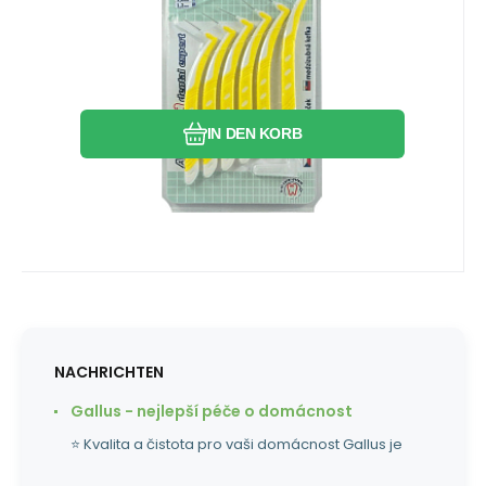
Anwendung wird besonders nach
chirurgischen Eingriffen am Zahnfleisch
Vergleichen Sie
Favorit
empfohlen.
IN DEN KORB
NACHRICHTEN
Gallus - nejlepší péče o domácnost
⭐ Kvalita a čistota pro vaši domácnost Gallus je