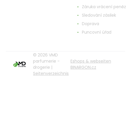
Záruka vrácení peněz
Sledování zásilek
Doprava
Puncovní úřad
© 2026 VMD
parfumerie -
Eshops & webseiten
drogerie |
BINARGON.cz
Seitenverzeichnis