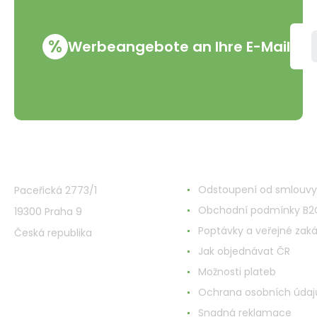
%
Werbeangebote an Ihre E-Mail
VMD Drogerie s.r.o.
Alles rund ums Einkau
Odstoupení od smlouvy
Paceřická 2773/1
Obchodní podmínky B2
19300 Praha 9
Poptávky a veřejné zak
Česká republika
Jak objednávat ČR
Možnosti plateb
Ochrana osobních údaj
Snadná reklamace