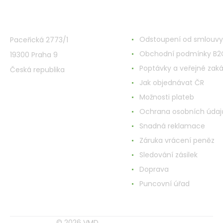
VMD Drogerie s.r.o.
Alles rund ums Einkau
Odstoupení od smlouvy
Paceřická 2773/1
Obchodní podmínky B2
19300 Praha 9
Poptávky a veřejné zak
Česká republika
Jak objednávat ČR
Možnosti plateb
Ochrana osobních údaj
Snadná reklamace
Záruka vrácení peněz
Sledování zásilek
Doprava
Puncovní úřad
© 2026 VMD