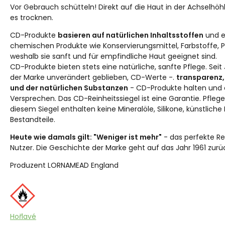
Vor Gebrauch schütteln! Direkt auf die Haut in der Achselhöh
es trocknen.
CD-Produkte
basieren auf natürlichen Inhaltsstoffen
und e
chemischen Produkte wie Konservierungsmittel, Farbstoffe, P
weshalb sie sanft und für empfindliche Haut geeignet sind.
CD-Produkte bieten stets eine natürliche, sanfte Pflege. Seit
der Marke unverändert geblieben, CD-Werte -.
transparenz,
und der natürlichen Substanzen
- CD-Produkte halten und 
Versprechen. Das CD-Reinheitssiegel ist eine Garantie. Pflege 
diesem Siegel enthalten keine Mineralöle, Silikone, künstliche 
Bestandteile.
Heute wie damals gilt: "Weniger ist mehr"
- das perfekte Re
Nutzer. Die Geschichte der Marke geht auf das Jahr 1961 zurü
Produzent LORNAMEAD England
Hořlavé