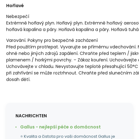
Hořlavé
Nebezpečí
Extrémně hořlavý plyn. Hořlavý plyn. Extrémně hořlavý aerosol
hořlavá kapalina a páry. Hořlavá kapalina a páry. Hořlavá tuhá 
Varování. Pokyny pro bezpečné zacházení
Před použitím protřepat. Vyvarujte se přímému vdechování. 
ohně nebo jiných zdrojů zapálení. Chraňte před teplem / jis
plamenem / horkými povrchy. – Zákaz kouření. Uchovávejte 
Uchovávejte v chladu. Nevystavujte teplotě přesahující 50°C
při zahřívání se může roztrhnout. Chraňte před slunečním 
dosah dětí.
NACHRICHTEN
Gallus - nejlepší péče o domácnost
⭐ Kvalita a čistota pro vaši domácnost Gallus je