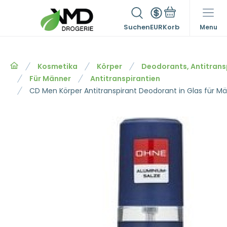
Suchen
EUR
Menu
Kosmetika
Körper
Deodorants, Antitrans
Für Männer
Antitranspirantien
CD Men Körper Antitranspirant Deodorant in Glas für M