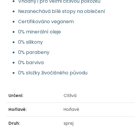
Vhodný i pro velmi citlivou pokožku
Nezanechává bílé stopy na oblečení
Certifikováno veganem
0% minerální oleje
0% silikony
0% parabeny
0% barviva
0% složky živočišného původu
Určení:
Citlivá
Hořlavé:
Hořlavé
Druh:
sprej