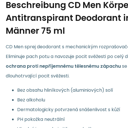
Beschreibung
CD Men Körpe
Antitranspirant Deodorant in
Männer 75 ml
CD Men sprej deodorant s mechanickým rozprašov
Eliminuje pach potu a navozuje pocit svěžesti po celý 
ochrana proti nepříjemnému tělesnému zápachu
se 
dlouhotrvající pocit svěžesti.
Bez obsahu hliníkových (aluminiových) solí
Bez alkoholu
Dermatologicky potvrzená snášenlivost s kůží
PH pokožka neutrální