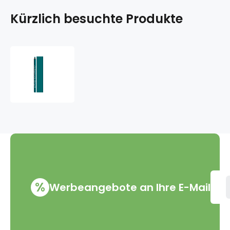
Kürzlich besuchte Produkte
Dermacol
Waterproof
Eyeliner
wasserdichter
Eyeliner
05
dunkel
türkis
1,4
g
%
Werbeangebote an Ihre E-Mail