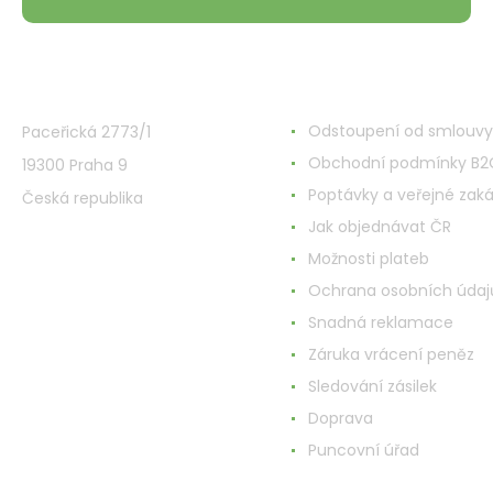
VMD Drogerie s.r.o.
Alles rund ums Einkau
Odstoupení od smlouvy
Paceřická 2773/1
Obchodní podmínky B2
19300 Praha 9
Poptávky a veřejné zak
Česká republika
Jak objednávat ČR
Možnosti plateb
Ochrana osobních údaj
Snadná reklamace
Záruka vrácení peněz
Sledování zásilek
Doprava
Puncovní úřad