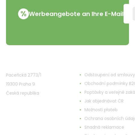
%
Werbeangebote an Ihre E-Mail
VMD Drogerie s.r.o.
Alles rund ums Einkau
Odstoupení od smlouvy
Paceřická 2773/1
Obchodní podmínky B2
19300 Praha 9
Poptávky a veřejné zak
Česká republika
Jak objednávat ČR
Možnosti plateb
Ochrana osobních údaj
Snadná reklamace