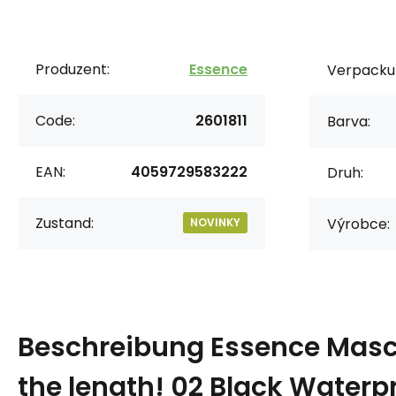
Produzent:
Essence
Verpacku
Code:
2601811
Barva:
EAN:
4059729583222
Druh:
Zustand:
Výrobce:
NOVINKY
Beschreibung
Essence Mas
the length! 02 Black Waterpr