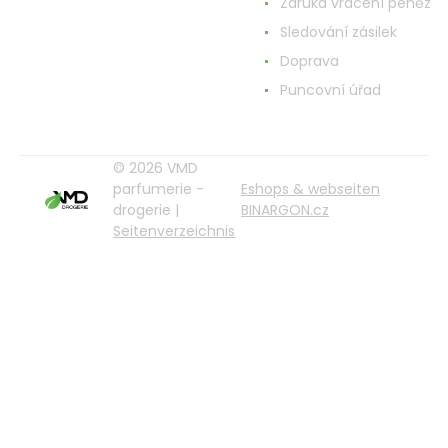
Záruka vrácení peněz
Sledování zásilek
Doprava
Puncovní úřad
© 2026 VMD
parfumerie -
Eshops & webseiten
drogerie |
BINARGON.cz
Seitenverzeichnis