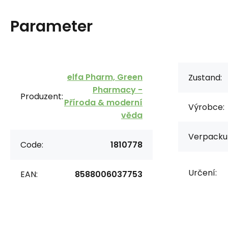
Parameter
elfa Pharm, Green
Zustand:
Pharmacy -
Produzent:
Příroda & moderní
Výrobce:
věda
Verpacku
Code:
1810778
Určení:
EAN:
8588006037753