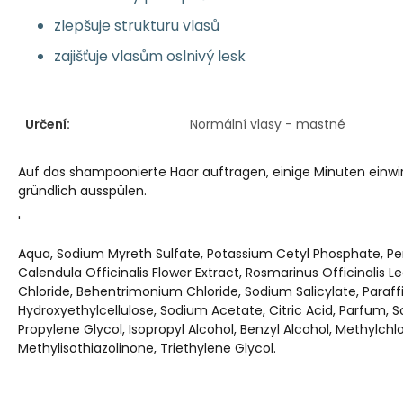
zlepšuje strukturu vlasů
zajišťuje vlasům oslnivý lesk
Určení:
Normální vlasy - mastné
Auf das shampoonierte Haar auftragen, einige Minuten einwi
gründlich ausspülen.
'
Aqua, Sodium Myreth Sulfate, Potassium Cetyl Phosphate, Per
Calendula Officinalis Flower Extract, Rosmarinus Officinalis L
Chloride, Behentrimonium Chloride, Sodium Salicylate, Paraf
Hydroxyethylcellulose, Sodium Acetate, Citric Acid, Parfum, 
Propylene Glycol, Isopropyl Alcohol, Benzyl Alcohol, Methylchl
Methylisothiazolinone, Triethylene Glycol.