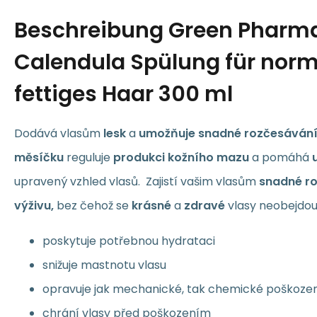
Beschreibung
Green Pharm
Calendula Spülung für nor
fettiges Haar 300 ml
Dodává vlasům
lesk
a
umožňuje snadné rozčesávání
měsíčku
reguluje
produkci kožního mazu
a pomáhá
upravený vzhled vlasů. Zajistí vašim vlasům
snadné r
výživu,
bez čehož se
krásné
a
zdravé
vlasy neobejdou
poskytuje potřebnou hydrataci
snižuje mastnotu vlasu
opravuje jak mechanické, tak chemické poškoze
chrání vlasy před poškozením