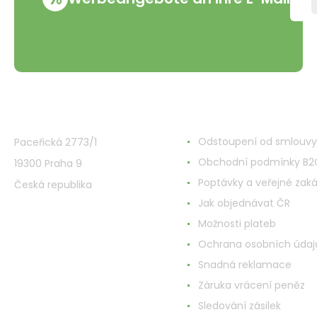
VMD Drogerie s.r.o.
Alles rund ums Einkau
Odstoupení od smlouvy
Paceřická 2773/1
Obchodní podmínky B2
19300 Praha 9
Poptávky a veřejné zak
Česká republika
Jak objednávat ČR
Možnosti plateb
Ochrana osobních údaj
Snadná reklamace
Záruka vrácení peněz
Sledování zásilek