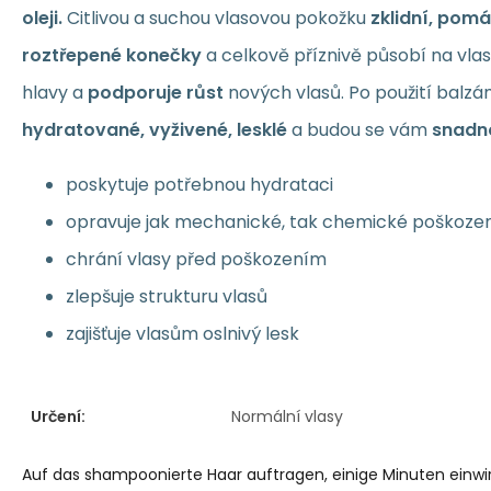
oleji.
Citlivou a suchou vlasovou pokožku
zklidní, pomá
roztřepené konečky
a celkově příznivě působí na vlas
hlavy a
podporuje růst
nových vlasů. Po použití balz
hydratované, vyživené, lesklé
a budou se vám
snadn
poskytuje potřebnou hydrataci
opravuje jak mechanické, tak chemické poškoze
chrání vlasy před poškozením
zlepšuje strukturu vlasů
zajišťuje vlasům oslnivý lesk
Určení:
Normální vlasy
Auf das shampoonierte Haar auftragen, einige Minuten einwi