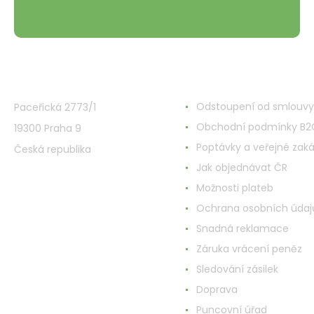
VMD Drogerie s.r.o.
Alles rund ums Einkau
Odstoupení od smlouvy
Paceřická 2773/1
Obchodní podmínky B2
19300 Praha 9
Poptávky a veřejné zak
Česká republika
Jak objednávat ČR
Možnosti plateb
Ochrana osobních údaj
Snadná reklamace
Záruka vrácení peněz
Sledování zásilek
Doprava
Puncovní úřad