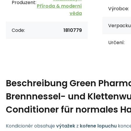
Produzent:
Příroda & moderní
Výrobce:
věda
Verpacku
Code:
1810779
Určení:
Beschreibung
Green Pharm
Brennnessel- und Klettenwu
Conditioner für normales H
Kondicionér obsahuje
výtažek
z
kořene lopuchu
konce