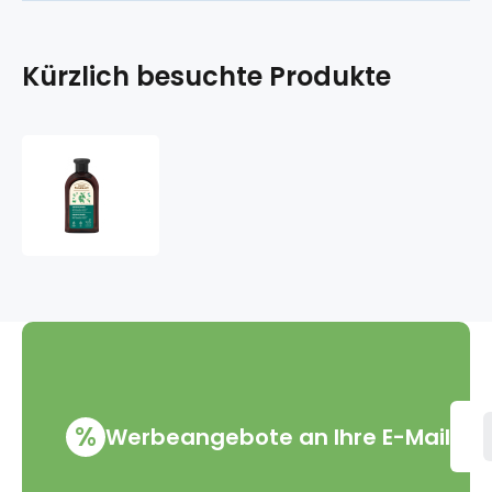
Kürzlich besuchte Produkte
Green
Pharmacy
Brennnessel-
und
Klettenwurzelöl-
Conditioner
für
normales
Haar
300
ml
%
Werbeangebote an Ihre E-Mail