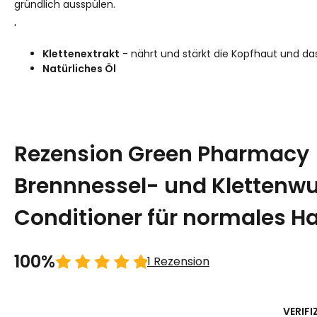
gründlich ausspülen.
'
Klettenextrakt
- nährt und stärkt die Kopfhaut und da
Natürliches Öl
Rezension Green Pharmacy
Brennnessel- und Klettenwu
Conditioner für normales H
100%
1 Rezension
VERIFI