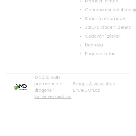
Možnosti plateb
Ochrana osobních údaj
Snadná reklamace
Záruka vrácení peněz
Sledování zásilek
Doprava
Puncovní úřad
© 2026 VMD
parfumerie -
Eshops & webseiten
drogerie |
BINARGON.cz
Seitenverzeichnis