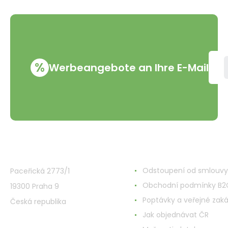
%
Werbeangebote an Ihre E-Mail
VMD Drogerie s.r.o.
Alles rund ums Einkau
Odstoupení od smlouvy
Paceřická 2773/1
Obchodní podmínky B2
19300 Praha 9
Poptávky a veřejné zak
Česká republika
Jak objednávat ČR