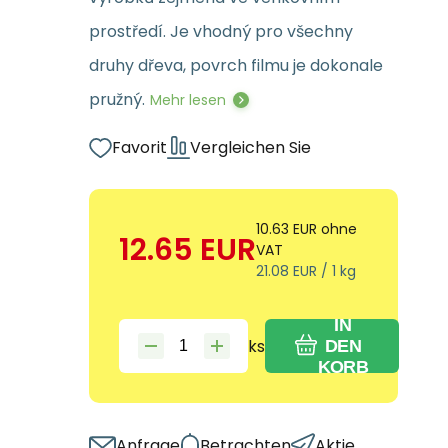
prostředí. Je vhodný pro všechny
druhy dřeva, povrch filmu je dokonale
pružný.
Mehr lesen
Favorit
Vergleichen Sie
10.63
EUR
ohne
12.65
EUR
VAT
21.08
EUR
/
1
kg
IN
ks
DEN
KORB
Anfrage
Betrachten
Aktie