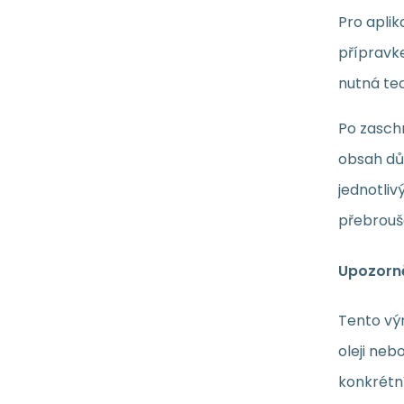
Pro apli
přípravk
nutná te
Po zasch
obsah dů
jednotliv
přebrouš
Upozorně
Tento vý
oleji neb
konkrétn