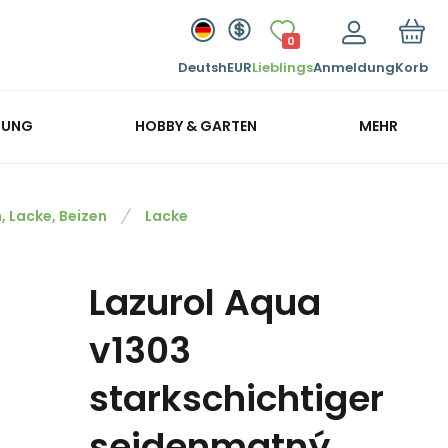
0
Deutsh
EUR
Lieblings
Anmeldung
Korb
GUNG
HOBBY & GARTEN
MEHR
, Lacke, Beizen
Lacke
Lazurol Aqua
v1303
starkschichtiger
seidenmatný