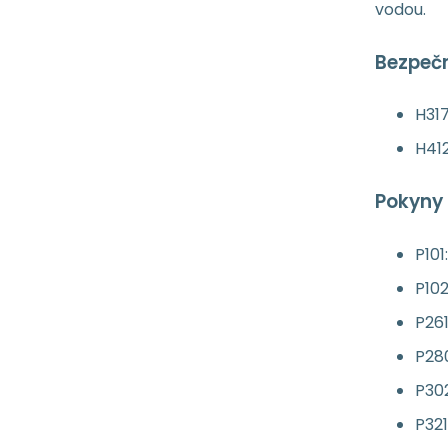
vodou.
Bezpečn
H317
H412
Pokyny 
P101
P102
P26
P280
P30
P321