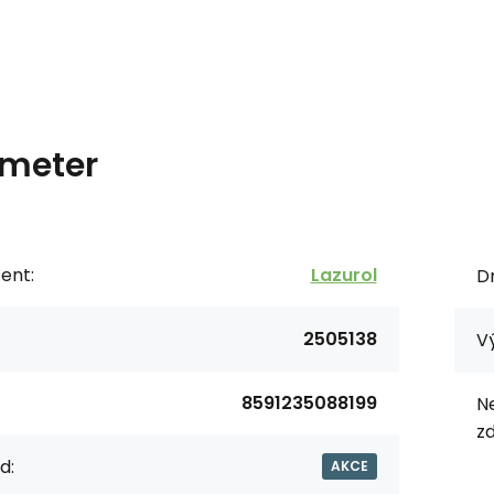
meter
ent:
Lazurol
Dr
2505138
V
8591235088199
N
zd
d:
AKCE