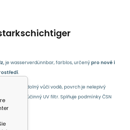
starkschichtiger
lz,
je wasserverdünnbar, farblos, určený
pro nové i
rostředí
.
ý. Lack je odolný vůči vodě, povrch je nelepivý
. Obsahuje účinný UV filtr. Splňuje podmínky ČSN
re
nter
Sie