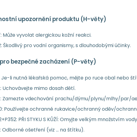
ostní upozornění produktu (H-věty)
: Může vyvolat alergickou kožní reakci.
: Škodlivý pro vodní organismy, s dlouhodobými účinky.
pro bezpečné zacházení (P-věty)
: Je-li nutná lékařská pomoc, mějte po ruce obal nebo št
: Uchovávejte mimo dosah dětí.
1: Zamezte vdechování prachu/dýmu/plynu/mlhy/par/ae
: Používejte ochranné rukavice/ochranný oděv/ochranné 
2+P352: PŘI STYKU S KŮŽÍ: Omyjte velkým množstvím vod
: Odborné ošetření (viz … na štítku).