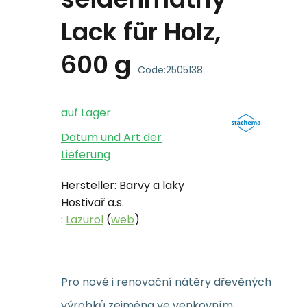
Lack für Holz,
600 g
Code:
2505138
auf Lager
Datum und Art der
Lieferung
Hersteller: Barvy a laky
Hostivař a.s.
:
Lazurol
(
web
)
Pro nové i renovační nátěry dřevěných
výrobků zejména ve venkovním