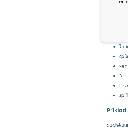
ert
Pro
Pros
Odst
Vyd
Řed
Způs
Nen
Obsa
Lack
Splň
Příklad
Suché sur