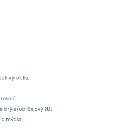
ítek výrobku.
rosolů.
brýle/obličejový štít.
y a mýdla