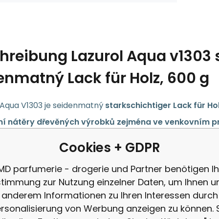
hreibung
Lazurol Aqua v1303 
enmatný Lack für Holz, 600 g
Aqua V1303 je seidenmatný
starkschichtiger Lack für Ho
í nátěry dřevěných výrobků zejména ve venkovním p
Cookies + GDPR
 pro všechny druhy dřeva, povrch filmu je dokonale pružn
king). Není vhodný pro nátěry dřevěných podlah a schodů
MD parfumerie - drogerie und Partner benötigen Ih
 , část 3: Bezpečnost hraček. Migrace určitých prvků.
timmung zur Nutzung einzelner Daten, um Ihnen u
anderem Informationen zu Ihren Interessen durch
nosti LAZUROL laku na dřevo
rsonalisierung von Werbung anzeigen zu können. 