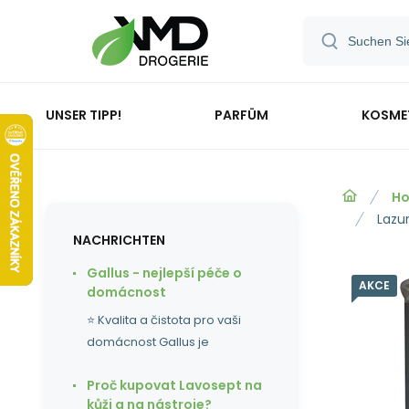
UNSER TIPP!
PARFÜM
KOSME
Ho
Lazu
NACHRICHTEN
Gallus - nejlepší péče o
AKCE
domácnost
⭐ Kvalita a čistota pro vaši
domácnost Gallus je
Proč kupovat Lavosept na
kůži a na nástroje?