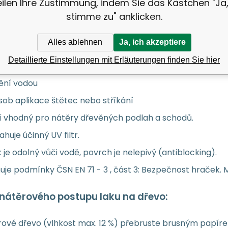
eilen Ihre Zustimmung, indem Sie das Kästchen "Ja,
 všechny druhy dřeva s objemově stálým profilem
stimme zu" anklicken.
tředí interiér i exteriér
Alles ablehnen
Ja, ich akzeptiere
íny: seidenmatný, transparentní Lack. Barevné odstíny 
Detaillierte Einstellungen mit Erläuterungen finden Sie hier
atnost 6 až 8 m²/kg
ění vodou
ob aplikace štětec nebo stříkání
í vhodný pro nátěry dřevěných podlah a schodů.
huje účinný UV filtr.
 je odolný vůči vodě, povrch je nelepivý (antiblocking).
uje podmínky ČSN EN 71 - 3 , část 3: Bezpečnost hraček. 
 nátěrového postupu laku na dřevo:
ové dřevo (vlhkost max. 12 %) přebruste brusným papírem