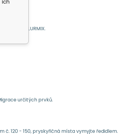
 ich
v systému TELURMIX.
Migrace určitých prvků.
 č. 120 - 150, pryskyřičná místa vymyjte ředidlem.