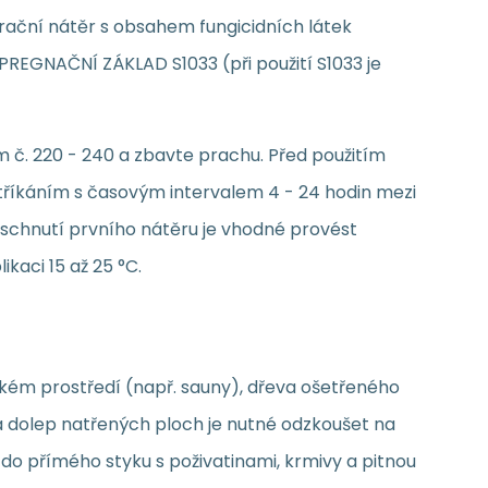
rační nátěr s obsahem fungicidních látek
GNAČNÍ ZÁKLAD S1033 (při použití S1033 je
č. 220 - 240 a zbavte prachu. Před použitím
tříkáním s časovým intervalem 4 - 24 hodin mezi
 zaschnutí prvního nátěru je vhodné provést
aci 15 až 25 °C.
hkém prostředí (např. sauny), dřeva ošetřeného
 a dolep natřených ploch je nutné odzkoušet na
o přímého styku s poživatinami, krmivy a pitnou