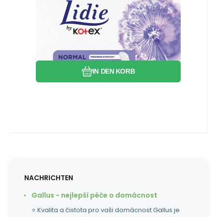
Obermaterial und Kanten. Die elegante
Prägung auf der Oberfläche der Einlage
sorgt für eine bessere
Vergleichen Sie
Favorit
Feuchtigkeitsabsorption.
IN DEN KORB
NACHRICHTEN
Gallus - nejlepší péče o domácnost
⭐ Kvalita a čistota pro vaši domácnost Gallus je