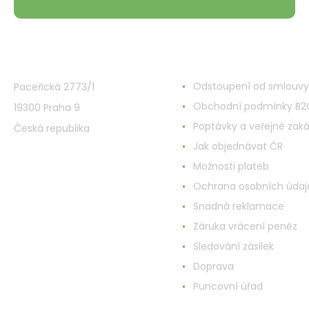
VMD Drogerie s.r.o.
Alles rund ums Einkau
Odstoupení od smlouvy
Paceřická 2773/1
Obchodní podmínky B2
19300 Praha 9
Poptávky a veřejné zak
Česká republika
Jak objednávat ČR
Možnosti plateb
Ochrana osobních údaj
Snadná reklamace
Záruka vrácení peněz
Sledování zásilek
Doprava
Puncovní úřad