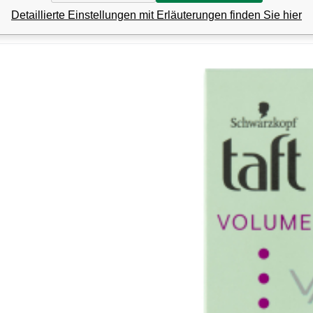
Detaillierte Einstellungen mit Erläuterungen finden Sie hier
71
Anbiet
EAN:
Co
9
a
7
Taft Volu
Taft Volumenpuder bietet Volumen und Kont
Ve