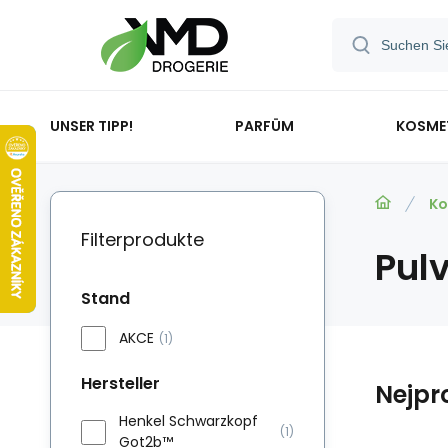
UNSER TIPP!
PARFÜM
KOSME
Ko
Filterprodukte
Pul
Stand
AKCE
(1)
Hersteller
Nejpr
Henkel Schwarzkopf
(1)
Got2b™