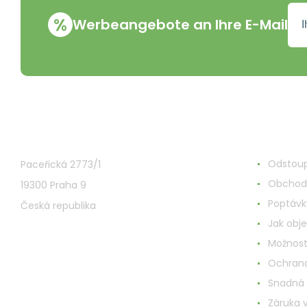
%
Werbeangebote an Ihre E-Mail
VMD Drogerie s.r.o.
Alles ru
Odstoup
Paceřická 2773/1
Obchod
19300 Praha 9
Poptávk
Česká republika
Jak obj
Možnost
Ochrana
Snadná
Záruka 