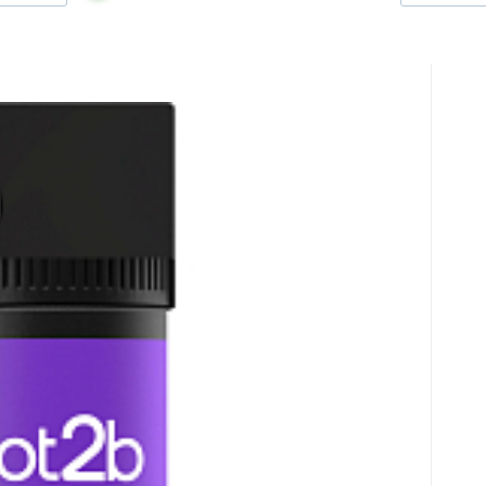
3
ür Volumen, 10 g
ot2b Powderfull Stylingpuder gibt sofortiges