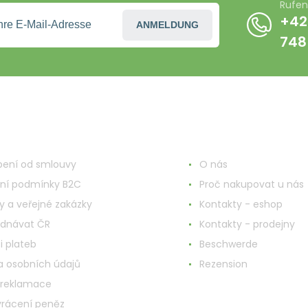
Rufen
+42
ANMELDUNG
748
nd ums Einkaufen
Mehr Informationen
ení od smlouvy
O nás
ní podmínky B2C
Proč nakupovat u nás
y a veřejné zakázky
Kontakty - eshop
ednávat ČR
Kontakty - prodejny
i plateb
Beschwerde
 osobních údajů
Rezension
 reklamace
vrácení peněz