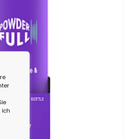
e
re
nter
Sie
 ich