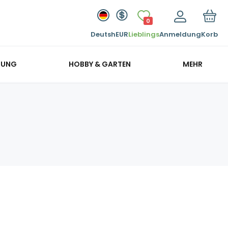
0
Deutsh
EUR
Lieblings
Anmeldung
Korb
GUNG
HOBBY & GARTEN
MEHR