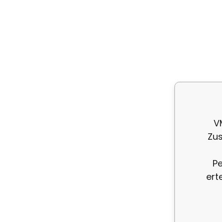
V
Zus
Pe
ert