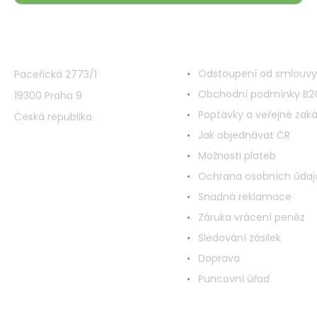
VMD Drogerie s.r.o.
Alles rund ums Einkau
Odstoupení od smlouvy
Paceřická 2773/1
Obchodní podmínky B2
19300 Praha 9
Poptávky a veřejné zak
Česká republika
Jak objednávat ČR
Možnosti plateb
Ochrana osobních údaj
Snadná reklamace
Záruka vrácení peněz
Sledování zásilek
Doprava
Puncovní úřad