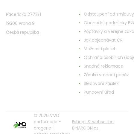
VMD Drogerie s.r.o.
Alles rund ums Einkau
Odstoupení od smlouvy
Paceřická 2773/1
Obchodní podmínky B2
19300 Praha 9
Poptávky a veřejné zak
Česká republika
Jak objednávat ČR
Možnosti plateb
Ochrana osobních údaj
Snadná reklamace
Záruka vrácení peněz
Sledování zásilek
Puncovní úřad
© 2026 VMD
parfumerie -
Eshops & webseiten
drogerie |
BINARGON.cz